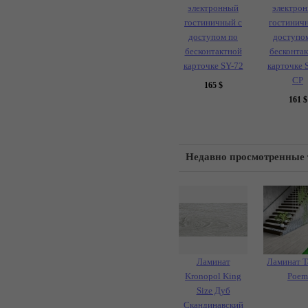
электронный
электро
гостиничный с
гостинич
доступом по
доступо
бесконтактной
бесконта
карточке SY-72
карточке 
CP
165
$
161
$
Недавно просмотренные
Ламинат
Ламинат Ta
Kronopol King
Poem
Size Дуб
Скандинавский