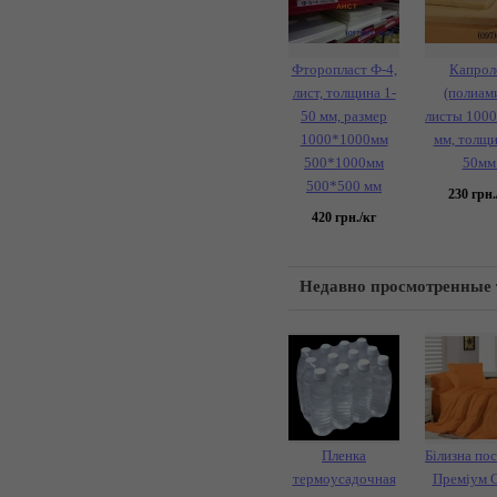
Фторопласт Ф-4,
Капрол
лист, толщина 1-
(полиами
50 мм, размер
листы 100
1000*1000мм
мм, толщи
500*1000мм
50мм
500*500 мм
230
грн.
420
грн./кг
Недавно просмотренные
Пленка
Білизна пос
термоусадочная
Преміум 