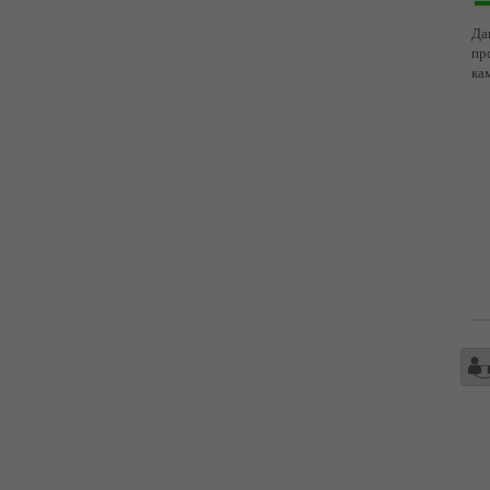
Да
пр
ка