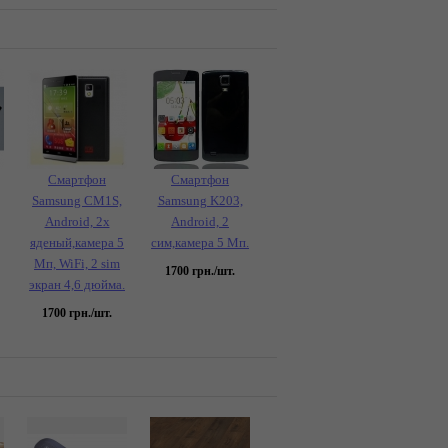
Смартфон
Смартфон
Samsung CM1S,
Samsung K203,
Android, 2х
Android, 2
яденый,камера 5
сим,камера 5 Мп.
Мп, WiFi, 2 sim
1700
грн./шт.
экран 4,6 дюйма.
1700
грн./шт.