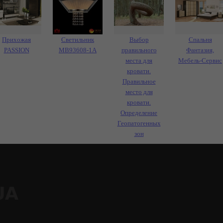
Прихожая
Светильник
Выбор
Спальня
PASSION
MB93608-1A
правильного
Фантазия,
места для
Мебель-Сервис
кровати.
Правильное
место для
кровати.
Определение
Геопатогенных
зон