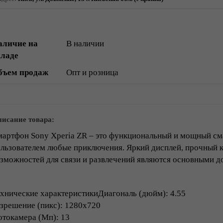
аличие на
В наличии
кладе
бъем продаж
Опт и розница
исание товара:
артфон Sony Xperia ZR – это функциональный и мощный сма
льзователем любые приключения. Яркий дисплей, прочный 
зможностей для связи и развлечений являются основными д
хнические характеристикиДиагональ (дюйм): 4.55
зрешение (пикс): 1280x720
токамера (Мп): 13