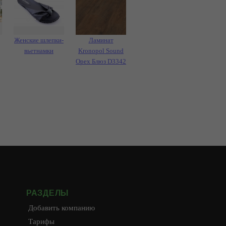
Женские шлепки-
Ламинат
вьетнамки
Kronopol Sound
Орех Блюз D3342
РАЗДЕЛЫ
Добавить компанию
Тарифы