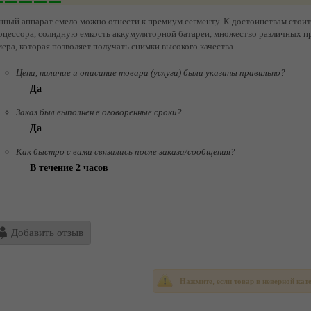
нный аппарат смело можно отнести к премиум сегменту. К достоинствам стои
оцессора, солидную емкость аккумуляторной батареи, множество различных п
мера, которая позволяет получать снимки высокого качества.
Цена, наличие и описание товара (услуги) были указаны правильно?
Да
Заказ был выполнен в оговоренные сроки?
Да
Как быстро с вами связались после заказа/сообщения?
В течение 2 часов
Добавить отзыв
Нажмите, если товар в неверной кат