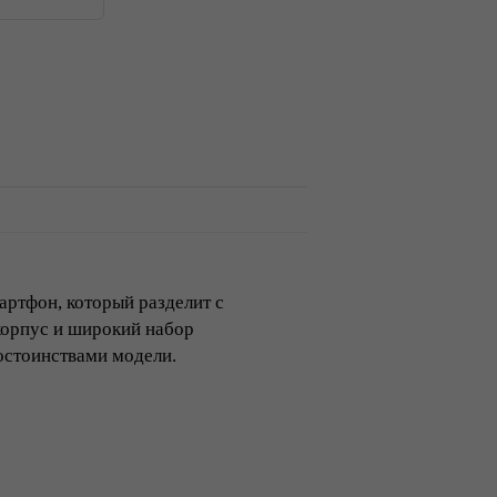
ртфон, который разделит с
корпус и широкий набор
остоинствами модели.