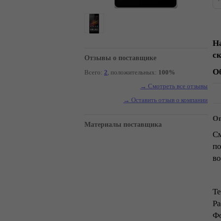
Н
с
Отзывы о поставщике
О
Всего:
2
, положительных:
100%
→ Смотреть все отзывы
→ Оставить отзыв о компании
Оп
Материалы поставщика
См
по
во
Те
Ра
Фо