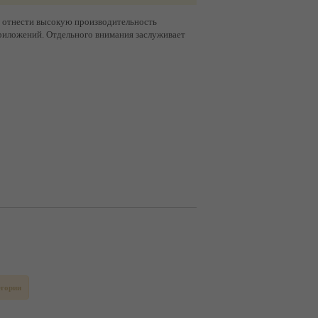
т отнести высокую производительность
риложений. Отдельного внимания заслуживает
егории