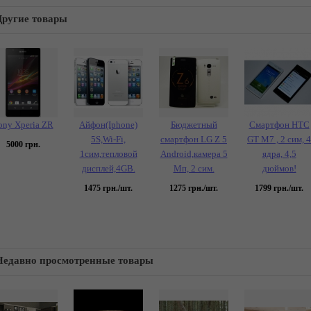
Другие товары
ony Xperia ZR
Айфон(Iphone)
Бюджетный
Смартфон HTC
5S,Wi-Fi,
смартфон LG Z 5
GT M7 , 2 сим, 4
5000
грн.
1сим,тепловой
Android,камера 5
ядра, 4,5
дисплей,4GB.
Мп, 2 сим.
дюймов!
1475
грн./шт.
1275
грн./шт.
1799
грн./шт.
Недавно просмотренные товары