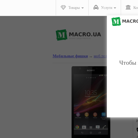
Товары
Услуги
Ко
Мобильные фишки
→
моб.тел.
Чтобы 
S
Ц