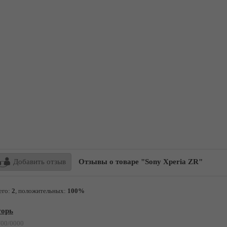
Добавить отзыв
Отзывы о товаре "Sony Xperia ZR"
его:
2
, положительных:
100%
горь
/00/0000