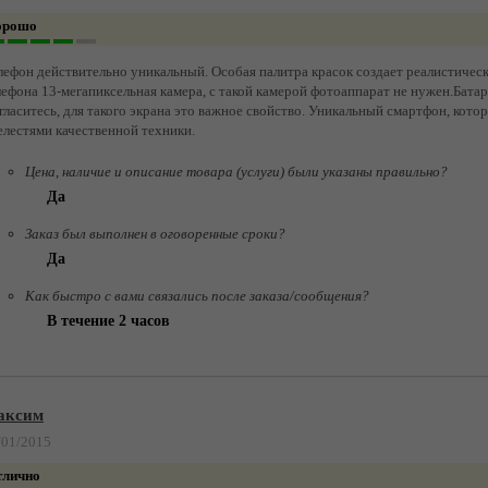
орошо
лефон действительно уникальный. Особая палитра красок создает реалистичес
лефона 13-мегапиксельная камера, с такой камерой фотоаппарат не нужен.Батаре
гласитесь, для такого экрана это важное свойство. Уникальный смартфон, кото
елестями качественной техники.
Цена, наличие и описание товара (услуги) были указаны правильно?
Да
Заказ был выполнен в оговоренные сроки?
Да
Как быстро с вами связались после заказа/сообщения?
В течение 2 часов
аксим
/01/2015
тлично