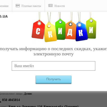
мпании
Платные пакеты
Новости
получать информацию о последних скидках, укажи
электронную почту
V
ony Xperia ZR, Киев
5000
грн.
ена:
Получить
Контакты поставщика:
ЗАКАЗАТЬ ОБРА
Мобильные фишки
Контактное лицо:
Денис
050 4045014
Адрес:
Киев, ул. Довженко, 134. Киевская обл. (Украина)