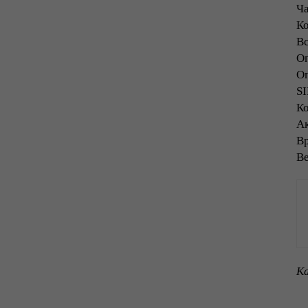
Ча
Ко
Вс
Оп
Оп
SI
Ко
Ак
Вр
Ве
Ка