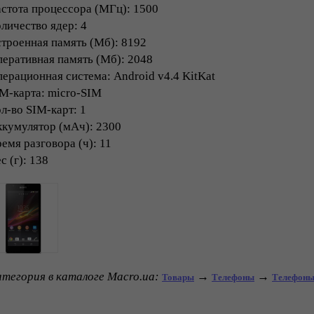
стота процессора (МГц): 1500
личество ядер: 4
троенная память (Мб): 8192
еративная память (Мб): 2048
ерационная система: Android v4.4 KitKat
M-карта: micro-SIM
л-во SIM-карт: 1
кумулятор (мАч): 2300
емя разговора (ч): 11
с (г): 138
тегория в каталоге Macro.ua:
→
→
Товары
Телефоны
Телефон