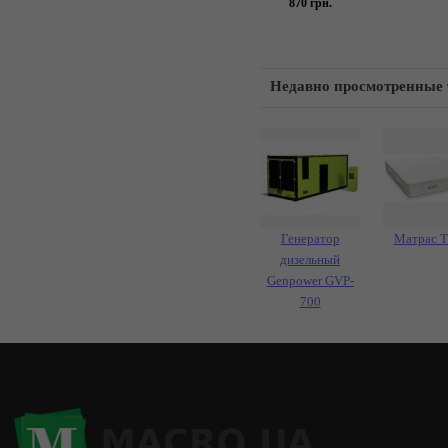
870
грн.
Недавно просмотренные
Генератор
Матрас 
дизельный
Genpower GVP-
700