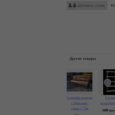
Добавить отзыв
От
Другие товары
Скамейка кованая
Стелл
с перилами,
металлич
длина 1.75м
2000
грн.