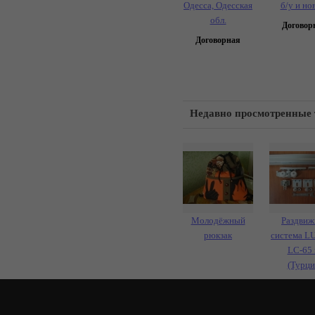
Одесса, Одесская
б/у и но
обл.
Договор
Договорная
Недавно просмотренные
Молодёжный
Раздвиж
рюкзак
система L
LC-65 
(Турци