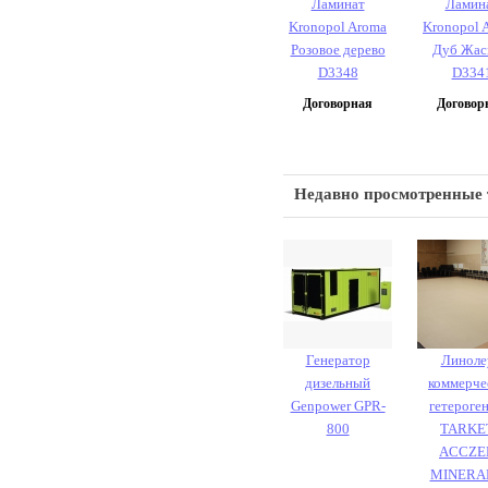
Ламинат
Ламин
Kronopol Aroma
Kronopol 
Розовое дерево
Дуб Жас
D3348
D334
Договорная
Договор
Недавно просмотренные
Генератор
Линоле
дизельный
коммерче
Genpower GPR-
гетероге
800
TARKE
ACCZE
MINERA