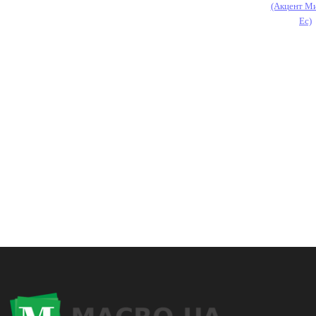
(Акцент М
Ес)