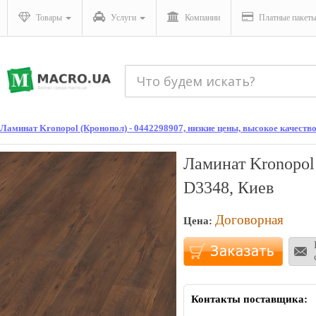
Товары
Услуги
Компании
Платные пакет
Ламинат Kronopol (Кронопол) - 0442298907, низкие цены, высокое качество
Ламинат Kronopol
D3348, Киев
Договорная
Цена:
Контакты поставщика: