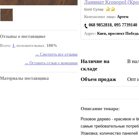
Ламинат Kronopol (Кро
Контактное лицо:
Артем
068 9852818, 095 7739140
Адрес:
Киев, проспект Победы
Отзывы о поставщике
Всего:
1
, положительных:
100%
→ Смотреть все отзывы
Наличие на
В на
→ Оставить отзыв о компании
складе
Материалы поставщика
Объем продаж
Опт 
Описание товара:
Розовое дерево - красивое и 
самые требовательные потреби
Упаковка:
количество панелей –