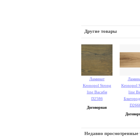
Другие товары
Ламинат
Ламин
Kronopol Strong
Kronopol 
line Васаби
line В
D2586
Благоро
D266
Договорная
Договор
Недавно просмотренные