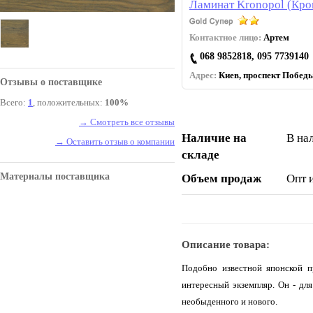
Ламинат Kronopol (Кро
Контактное лицо:
Артем
068 9852818, 095 7739140
Адрес:
Киев, проспект Победы
Отзывы о поставщике
Всего:
1
, положительных:
100%
→ Смотреть все отзывы
Наличие на
В на
→ Оставить отзыв о компании
складе
Материалы поставщика
Объем продаж
Опт 
Описание товара:
Подобно известной японской пр
интересный экземпляр. Он - для
необыденного и нового.