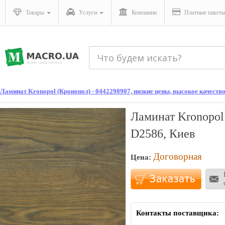
Товары
Услуги
Компании
Платные пакет
Ламинат Kronopol (Кронопол) - 0442298907, низкие цены, высокое качество
Ламинат Kronopol 
D2586, Киев
Договорная
Цена:
Контакты поставщика: