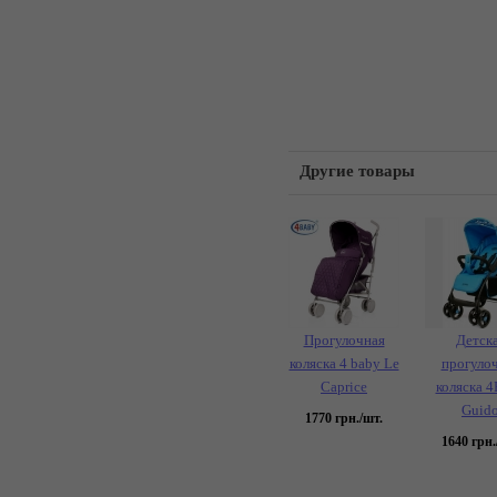
Другие товары
Прогулочная
Детск
коляска 4 baby Le
прогуло
Caprice
коляска 
Guid
1770
грн./шт.
1640
грн.