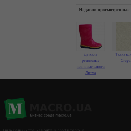
Недавно просмотренные
Детские
Ткань ко
резиновые
Orego
неоновые сапоги
Литма
Связь с администрацией сайта: support@macro.ua.