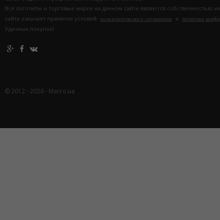
Все логотипы и торговые марки на данном сайте являются собственностью и
сайта означает принятие условий
и
пользовательского соглашения
политики конф
Удачных покупок!
© 2012 - 2026 - Macro.ua