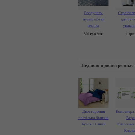
Воздушно-
Стрейч п
пузырьковая
для руч
пленка
упаков
500
грн./шт.
1
грн
Недавно просмотренные
Двостороння
Концентра
постільна білизна
Вера
Бузок + Синій
Классичес
Клюкв