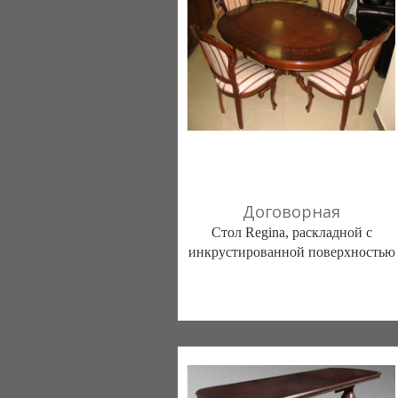
Договорная
Стол Regina, раскладной с
инкрустированной поверхностью
Салон "ITALiA" (Киев)
044 2282304
067 2342371