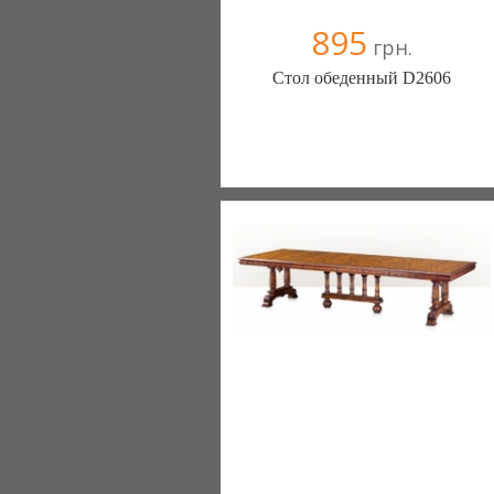
895
грн.
Стол обеденный D2606
Меблиотека - комфортная жизнь!
(Киев)
330 отзыв(а)
, 99% положительных
Компания верифицирована
+38067 445-45-41