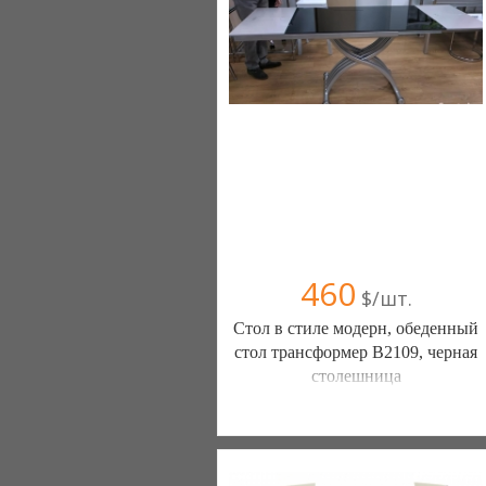
460
$/шт.
Стол в стиле модерн, обеденный
стол трансформер B2109, черная
столешница
Мебельторг (Киев)
093 0884010