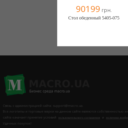
90199
грн.
Стол обеденный 5405-075
Меблиотека - комфортная жизнь!
(Киев)
330 отзыв(а)
, 99% положительных
Компания верифицирована
0442298919
0674454541
Связь с администрацией сайта: support@macro.ua.
Все логотипы и торговые марки на данном сайте являются собственностью и
сайта означает принятие условий
и
пользовательского соглашения
политики конф
Удачных покупок!