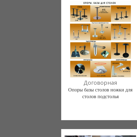
Договорная
Опоры базы столов ножки для
столов подстолья
ООО "Рени Нова" (Днепропетровск)
Компания верифицирована
098 7776399
066 2084428