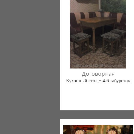
Договорная
Кухонный стол,+ 4-6 табуреток
АлекДин (Киев)
1 отзыв(а)
, 100% положительных
(098) 0580885
(05358) 6-22-60