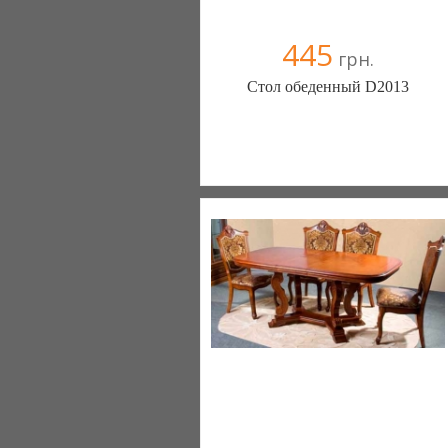
445
грн.
Стол обеденный D2013
Меблиотека - комфортная жизнь!
(Киев)
330 отзыв(а)
, 99% положительных
Компания верифицирована
+38067 445-45-41