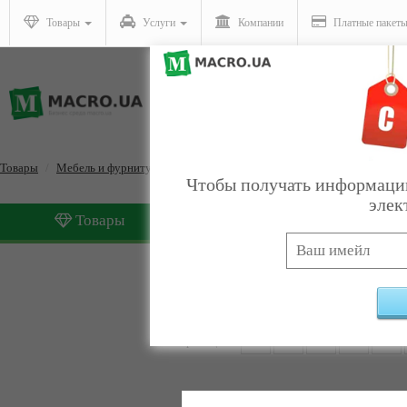
Товары
Услуги
Компании
Платные пакет
Товары
Мебель и фурнитура
Столы
Чтобы получать информацию
элек
Товары
Услуги
Столы
Найдено:
146
Страницы:
1
2
3
4
5
6