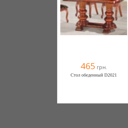
465
грн.
Стол обеденный D2021
Меблиотека - комфортная жизнь!
(Киев)
330 отзыв(а)
, 99% положительных
Компания верифицирована
+38067 445-45-41