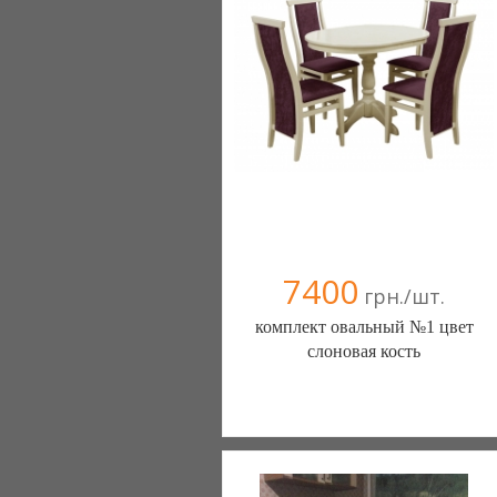
7400
грн./шт.
комплект овальный №1 цвет
слоновая кость
Мебельная фирма DZUM SHOP
Украина (Тячев)
4 отзыв(а)
, 100% положительных
068 0395946