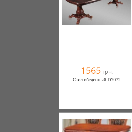
1565
грн.
Стол обеденный D7072
Меблиотека - комфортная жизнь!
(Киев)
330 отзыв(а)
, 99% положительных
Компания верифицирована
+38067 445-45-41