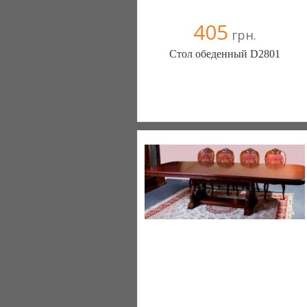
405
грн.
Стол обеденный D2801
Меблиотека - комфортная жизнь!
(Киев)
330 отзыв(а)
, 99% положительных
Компания верифицирована
+38067 445-45-41