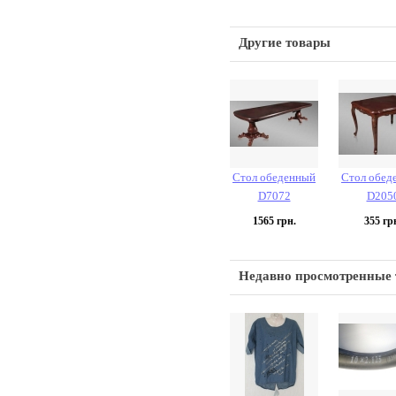
Другие товары
Стол обеденный
Стол обед
D7072
D205
1565
грн.
355
гр
Недавно просмотренные