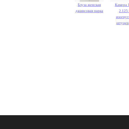
Блуза женская
Камера 
джинсовая парка
2.125 
изогну
штуцер