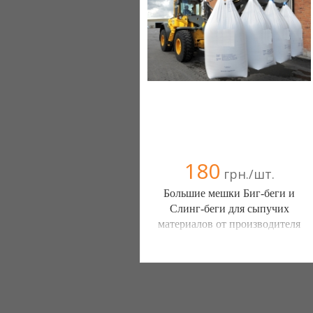
180
грн./шт.
Большие мешки Биг-беги и
Слинг-беги для сыпучих
материалов от производителя
ООО Элит-Групп (Одесса)
+38(066) 35 36 730
+38(093) 53 21 572