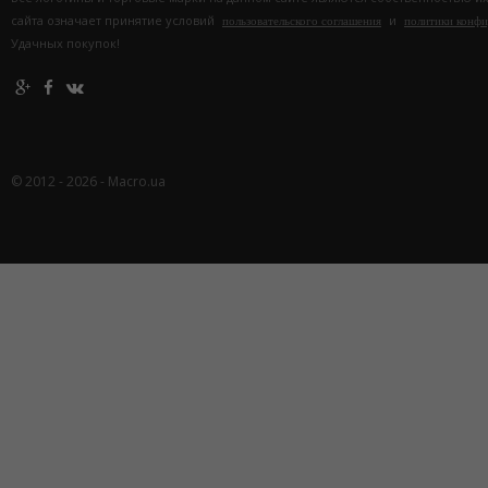
сайта означает принятие условий
и
пользовательского соглашения
политики конф
Удачных покупок!
© 2012 - 2026 - Macro.ua