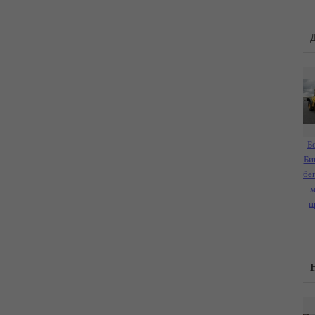
Б
Би
бе
м
п