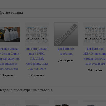
Другие товары
ольшие мешки
Биг-беги (мешки)
Биг Беги под
Биг Беги под
г-беги и Слинг-
под ЗЕРНО,
карбомид
ЗЕРНО (пшеница
ги для сыпучих
ПЕЛЛЕЫ,
ячмень, семечка
Договорная
атериалов от
удобрение, мука
кукуруза и др)
роизводителя
и др сыпучие
200
грн./шт.
180
грн./шт.
171
грн./шт.
Недавно просмотренные товары