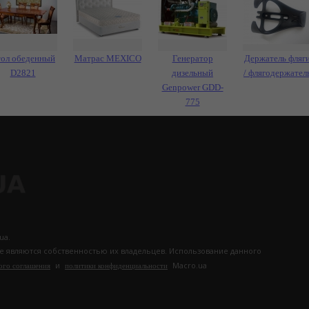
ол обеденный
Матрас MEXICO
Генератор
Держатель фляг
D2821
дизельный
/ флягодержател
Genpower GDD-
775
ua.
те являются собственностью их владельцев. Использование данного
и
Macro.ua
ого соглашения
политики конфиденциальности