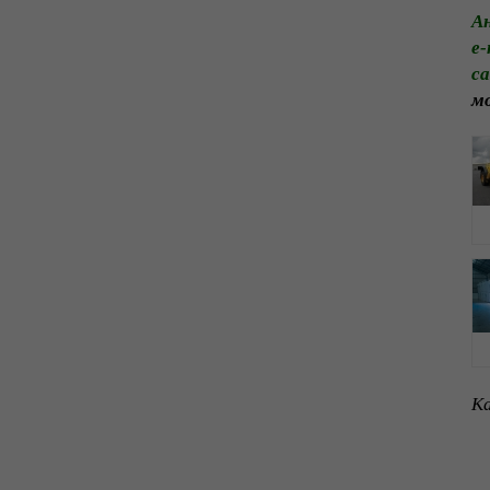
А
e-
са
мо
Ка