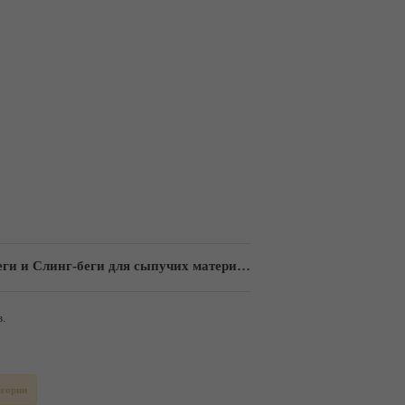
еги для сыпучих материалов от производителя"
.
егории