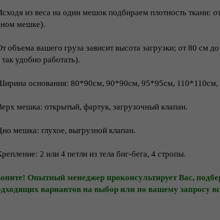
Исходя из веса на один мешок подбираем плотность ткани: от 
ном мешке).
От объема вашего груза зависит высота загрузки; от 80 см д
 так удобно работать).
Ширина основания: 80*90см, 90*90см, 95*95см, 110*110см,
Верх мешка: открытый, фартук, загрузочный клапан.
Дно мешка: глухое, выгрузной клапан.
Крепление: 2 или 4 петли из тела биг-бега, 4 стропы.
воните! Опытный менеджер проконсультирует Вас, подбе
дходящих вариантов на выбор или по вашему запросу вс