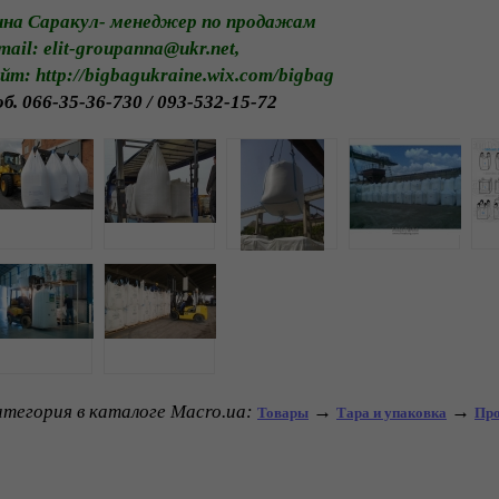
нна Саракул- менеджер по продажам
mail: elit-groupanna@ukr.net,
йт: http://bigbagukraine.wix.com/bigbag
б. 066-35-36-730 / 093-532-15-72
тегория в каталоге Macro.ua:
→
→
Товары
Тара и упаковка
Про