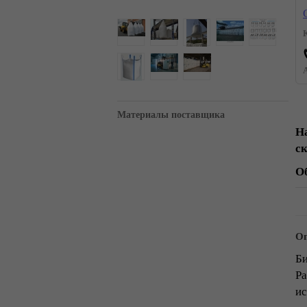
Материалы поставщика
Н
с
О
Оп
Би
Ра
ис