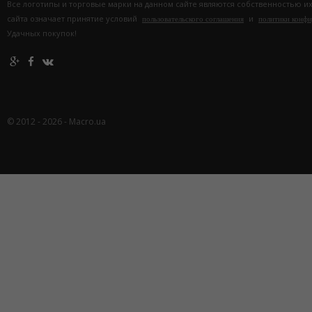
Все логотипы и торговые марки на данном сайте являются собственностью и
сайта означает принятие условий
и
пользовательского соглашения
политики конф
Удачных покупок!
© 2012 - 2026 - Macro.ua