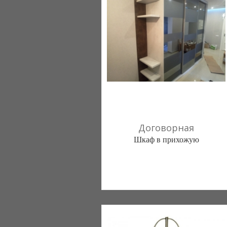
Договорная
Шкаф в прихожую
mnbvjmbhn (Киев)
50 отзыв(а)
, 100% положительных
098 5674837