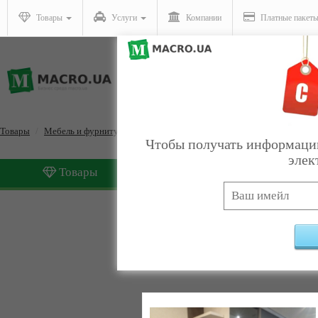
Товары
Услуги
Компании
Платные пакет
Товары
Мебель и фурнитура
Прихожие
Чтобы получать информацию
элек
Товары
Услуги
Прихожие
Найдено:
5