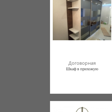
Договорная
Шкаф в прихожую
mnbvjmbhn (Киев)
50 отзыв(а)
, 100% положительных
098 5674837