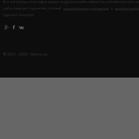
Все логотипы и торговые марки на данном сайте являются собственностью и
сайта означает принятие условий
и
пользовательского соглашения
политики конф
Удачных покупок!
© 2012 - 2026 - Macro.ua