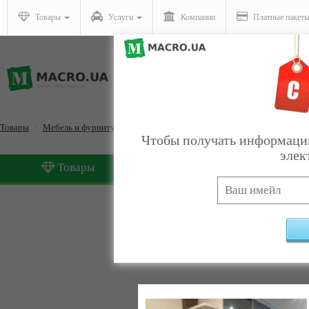
Товары
Услуги
Компании
Платные пакет
Товары
Мебель и фурнитура
Прихожие
Чтобы получать информацию
элек
Товары
Услуги
Прихожие
Найдено:
5