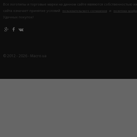
Все логотипы и торговые марки на данном сайте являются собственностью и
сайта означает принятие условий
и
пользовательского соглашения
политики конф
Удачных покупок!
© 2012 - 2026 - Macro.ua