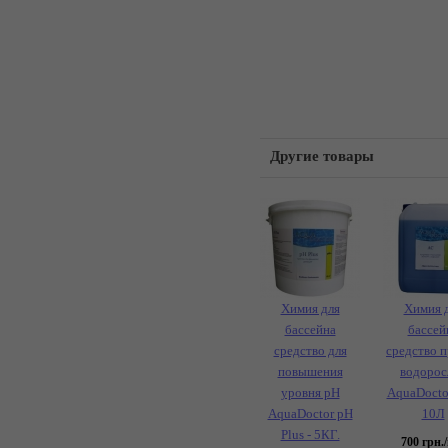
Другие товары
Химия для
Химия 
бассейна
бассей
средство для
средство 
повышения
водорос
уровня pH
AquaDocto
AquaDoctor pH
10Л
Plus - 5КГ.
700
грн./