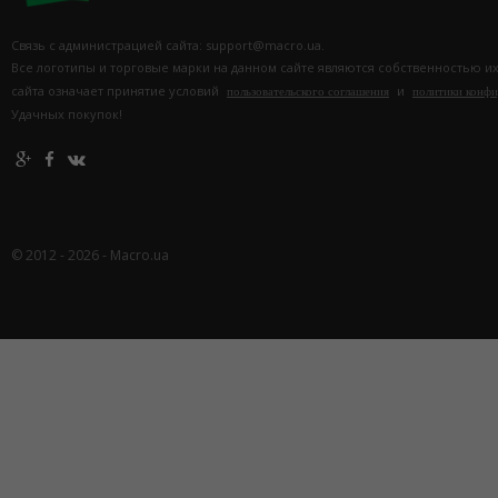
Связь с администрацией сайта: support@macro.ua.
Все логотипы и торговые марки на данном сайте являются собственностью и
сайта означает принятие условий
и
пользовательского соглашения
политики конф
Удачных покупок!
© 2012 - 2026 - Macro.ua