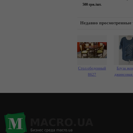
500
грн./шт.
Недавно просмотренные
Стол обеденный
Блуза же
8627
джинсовая