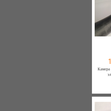
Камера
э
ШИН
ЗАПЧ
7 отзыв
К