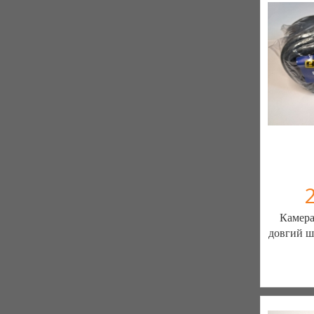
Камера 
довгий ш
ШИН
ЗАПЧ
7 отзыв