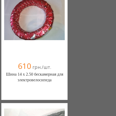
+38(067) 406-77-43
610
грн./шт.
Шина 14 х 2.50 бескамерная для
электровелосипеда
ШИНЫ КАМЕРЫ КОЛЕСА
ЗАПЧАСТИ (Белая Церковь)
7 отзыв(а)
, 100% положительных
Компания верифицирована