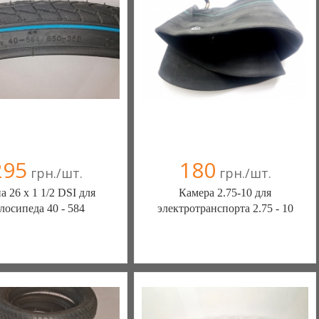
295
180
грн./шт.
грн./шт.
 26 х 1 1/2 DSI для
Камера 2.75-10 для
лосипеда 40 - 584
электротранспорта 2.75 - 10
Ы КАМЕРЫ КОЛЕСА
ШИНЫ КАМЕРЫ КОЛЕСА
АСТИ (Белая Церковь)
ЗАПЧАСТИ (Белая Церковь)
(а)
, 100% положительных
7 отзыв(а)
, 100% положительных
омпания верифицирована
Компания верифицирована
+38(067) 406-77-43
+38(067) 406-77-43