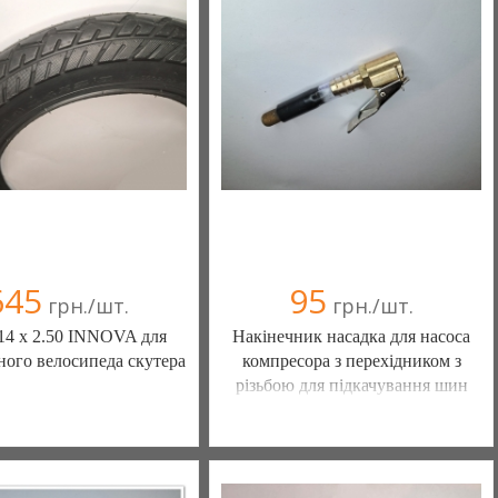
омпания верифицирована
Компания верифицирована
+38(067) 406-77-43
+38(067) 406-77-43
645
95
грн./шт.
грн./шт.
4 х 2.50 INNOVA для
Накінечник насадка для насоса
ного велосипеда скутера
компресора з перехідником з
різьбою для підкачування шин
Ы КАМЕРЫ КОЛЕСА
ШИНЫ КАМЕРЫ КОЛЕСА
АСТИ (Белая Церковь)
ЗАПЧАСТИ (Белая Церковь)
(а)
, 100% положительных
7 отзыв(а)
, 100% положительных
омпания верифицирована
Компания верифицирована