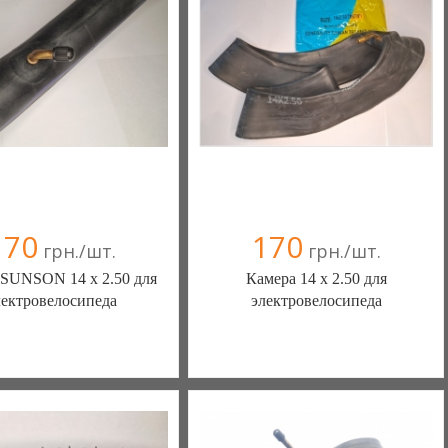
+38(067) 406-77-43
+38(067) 406-77-43
170
170
грн./шт.
грн./шт.
 SUNSON 14 х 2.50 для
Камера 14 х 2.50 для
лектровелосипеда
электровелосипеда
Ы КАМЕРЫ КОЛЕСА
ШИНЫ КАМЕРЫ КОЛЕСА
АСТИ (Белая Церковь)
ЗАПЧАСТИ (Белая Церковь)
(а)
, 100% положительных
7 отзыв(а)
, 100% положительных
омпания верифицирована
Компания верифицирована
+38(067) 406-77-43
+38(067) 406-77-43