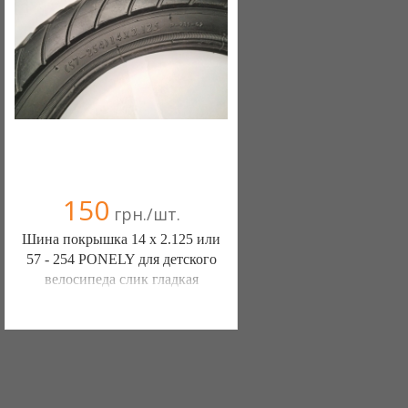
150
грн./шт.
Шина покрышка 14 х 2.125 или
57 - 254 PONЕLY для детского
велосипеда слик гладкая
ШИНЫ КАМЕРЫ КОЛЕСА
ЗАПЧАСТИ (Белая Церковь)
7 отзыв(а)
, 100% положительных
Компания верифицирована
+38(067) 406-77-43