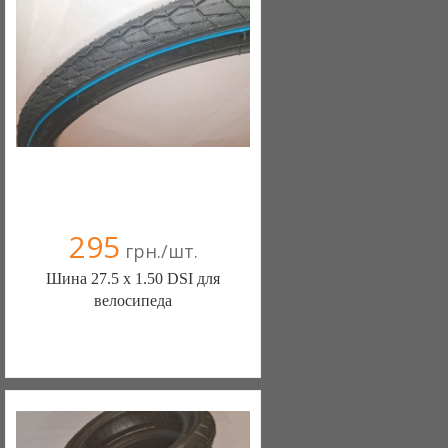
+38(067) 406-77-43
295
грн./шт.
Шина 27.5 х 1.50 DSI для
велосипеда
ШИНЫ КАМЕРЫ КОЛЕСА
ЗАПЧАСТИ (Белая Церковь)
7 отзыв(а)
, 100% положительных
Компания верифицирована
+38(067) 406-77-43