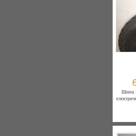
К
Шина 1
електрич
ШИН
ЗАПЧ
7 отзыв
К