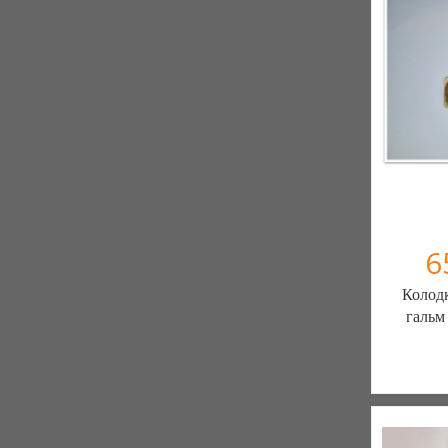
6
Колодк
гальм
ШИН
ЗАПЧ
7 отзыв
К