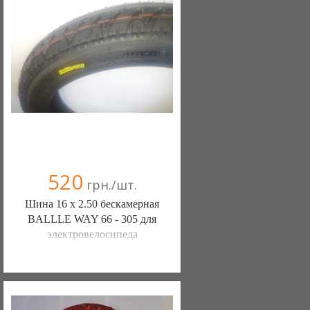
+38(067) 406-77-43
520
грн./шт.
Шина 16 х 2.50 бескамерная
BALLLE WAY 66 - 305 для
электровелосипеда
ШИНЫ КАМЕРЫ КОЛЕСА
ЗАПЧАСТИ (Белая Церковь)
7 отзыв(а)
, 100% положительных
Компания верифицирована