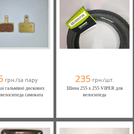
+38(067) 406-77-43
+38(067) 406-77-43
5
235
грн./за пару
грн./шт.
и гальмівні дискових
Шина 255 х 255 VIPER для
 велосипеда самоката
велосипеда
Ы КАМЕРЫ КОЛЕСА
ШИНЫ КАМЕРЫ КОЛЕСА
АСТИ (Белая Церковь)
ЗАПЧАСТИ (Белая Церковь)
(а)
, 100% положительных
7 отзыв(а)
, 100% положительных
омпания верифицирована
Компания верифицирована