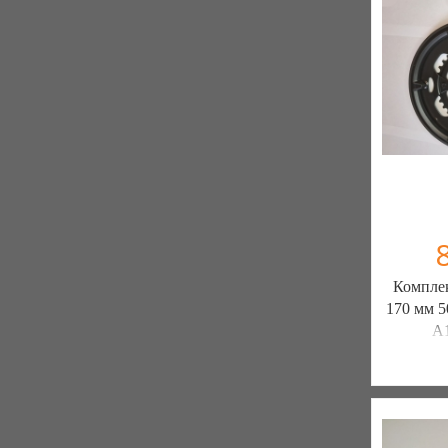
Комплек
170 мм 
A
ШИН
ЗАПЧ
7 отзыв
К