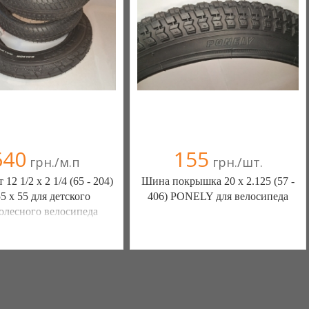
640
155
грн./м.п
грн./шт.
12 1/2 х 2 1/4 (65 - 204)
Шина покрышка 20 х 2.125 (57 -
5 х 55 для детского
406) PONELY для велосипеда
олесного велосипеда
Ы КАМЕРЫ КОЛЕСА
ШИНЫ КАМЕРЫ КОЛЕСА
АСТИ (Белая Церковь)
ЗАПЧАСТИ (Белая Церковь)
(а)
, 100% положительных
7 отзыв(а)
, 100% положительных
омпания верифицирована
Компания верифицирована
+38(067) 406-77-43
+38(067) 406-77-43