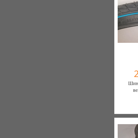
Шина
ве
ШИН
ЗАПЧ
7 отзыв
К