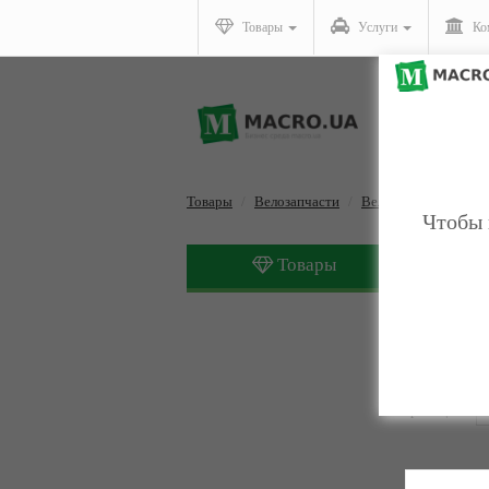
Товары
Услуги
Ко
Товары
Велозапчасти
Велозапчасти, обще
Чтобы 
Товары
Велозап
Страницы:
1