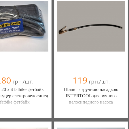
280
119
грн./шт.
грн./шт.
20 х 4 fatbike фетбайк
Шланг з зручною насадкою
туцер електровелосипед
INTERTOOL для ручного
fatbike фетбайк
велосипедного насоса
Ы КАМЕРЫ КОЛЕСА
ШИНЫ КАМЕРЫ КОЛЕСА
АСТИ (Белая Церковь)
ЗАПЧАСТИ (Белая Церковь)
(а)
, 100% положительных
7 отзыв(а)
, 100% положительных