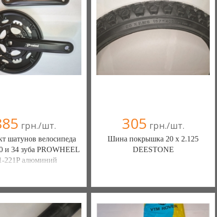
+38(067) 406-77-43
+38(067) 406-77-43
885
305
грн./шт.
грн./шт.
т шатунов велосипеда
Шина покрышка 20 х 2.125
50 и 34 зуба PROWHEEL
DEESTONE
1-221P алюминий
Ы КАМЕРЫ КОЛЕСА
ШИНЫ КАМЕРЫ КОЛЕСА
АСТИ (Белая Церковь)
ЗАПЧАСТИ (Белая Церковь)
(а)
, 100% положительных
7 отзыв(а)
, 100% положительных
омпания верифицирована
Компания верифицирована