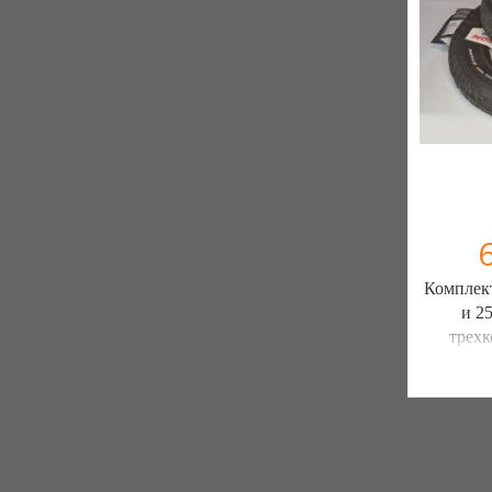
Комплект 
и 25
трехк
ШИН
ЗАПЧ
7 отзыв
К