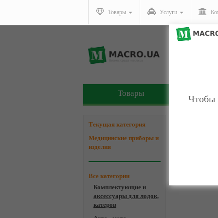
Товары
Услуги
Ко
Товары
У
Чтобы 
Компани
Текущая категория
Медицинские приборы и
изделия
Все категории
Комплектующие и
аксессуары для лодок,
катеров