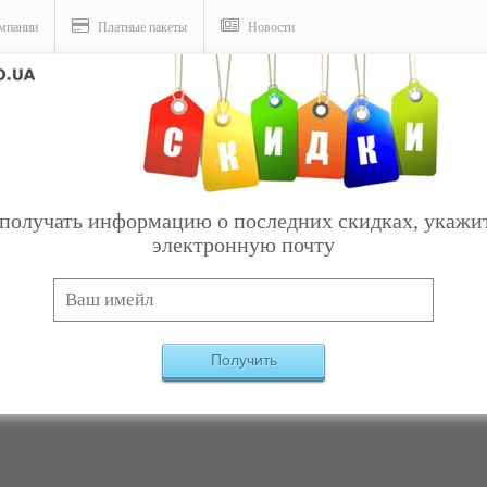
мпании
Платные пакеты
Новости
слуги
получать информацию о последних скидках, укажи
электронную почту
и - Медицинские приборы и изделия
Категория:
Товары
→
Получить
Компаний, удовлетворяющих критериям, не най