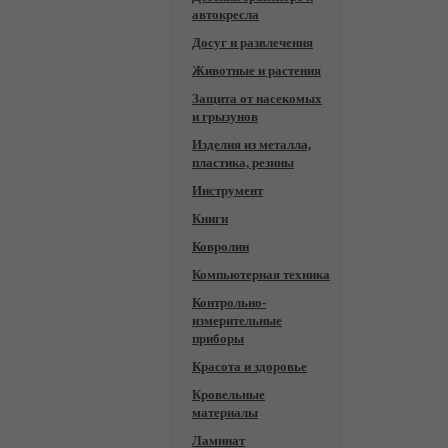
автокресла
Досуг и развлечения
Животные и растения
Защита от насекомых
и грызунов
Изделия из металла,
пластика, резины
Инструмент
Книги
Ковролин
Компьютерная техника
Контрольно-
измерительные
приборы
Красота и здоровье
Кровельные
материалы
Ламинат