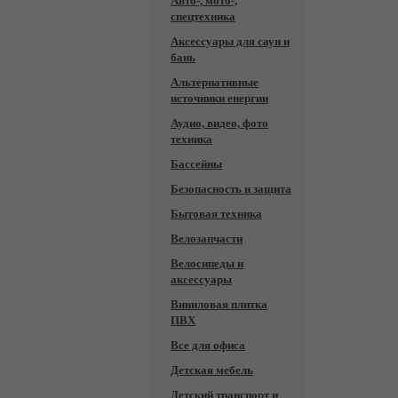
Авто-, мото-,
спецтехника
Аксессуары для саун и
бань
Альтернативные
источники енергии
Аудио, видео, фото
техника
Бассейны
Безопасность и защита
Бытовая техника
Велозапчасти
Велосипеды и
аксессуары
Виниловая плитка
ПВХ
Все для офиса
Детская мебель
Детский транспорт и