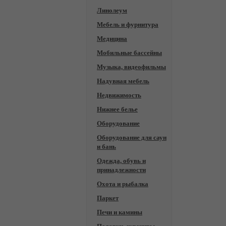
Линолеум
Мебель и фурнитура
Медицина
Мобильные бассейны
Музыка, видеофильмы
Надувная мебель
Недвижимость
Нижнее белье
Оборудование
Оборудование для саун
и бань
Одежда, обувь и
принадлежности
Охота и рыбалка
Паркет
Печи и камины