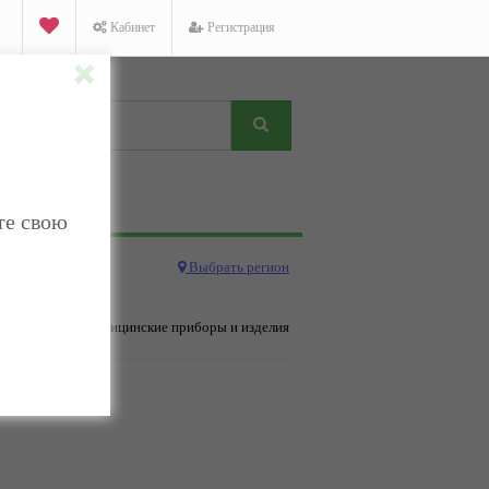
Кабинет
Регистрация
те свою
Выбрать регион
Медицина
→ Медицинские приборы и изделия
дено.