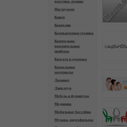
пластика, резины
Инструмент
Книги
Ковролин
Компьютерная техника
Контрольно-
измерительные
приборы
Красота и здоровье
Кровельные
материалы
Ламинат
Линолеум
Мебель и фурнитура
Медицина
Мобильные бассейны
Музыка, видеофильмы