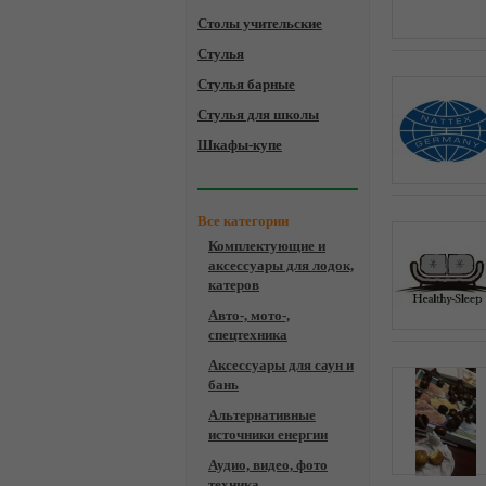
Столы учительские
Стулья
Стулья барные
Стулья для школы
Шкафы-купе
Все категории
Комплектующие и
аксессуары для лодок,
катеров
Авто-, мото-,
спецтехника
Аксессуары для саун и
бань
Альтернативные
источники енергии
Аудио, видео, фото
техника