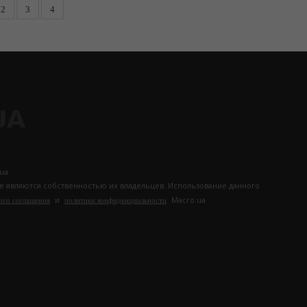
2
3
4
ua.
те являются собственностью их владельцев. Использование данного
и
Macro.ua
ого соглашения
политики конфиденциальности