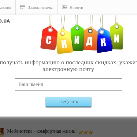
мпании
Платные пакеты
Новости
слуги
получать информацию о последних скидках, укажи
электронную почту
и - Мебель и фурнитура
Получить
2
3
4
Меблиотека - комфортная жизнь!