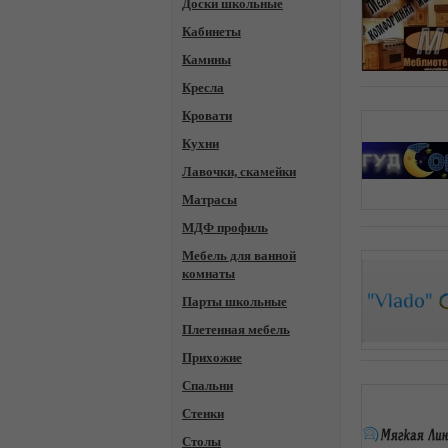
Доски школьные
Кабинеты
Камины
Кресла
Кровати
Кухни
Лавочки, скамейки
Матрасы
МДФ профиль
Мебель для ванной
комнаты
Парты школьные
Плетенная мебель
Прихожие
Спальни
Стенки
Столы