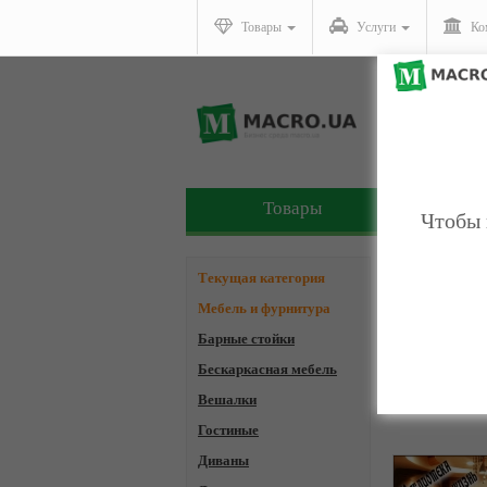
Товары
Услуги
Ко
Товары
У
Чтобы 
Компани
Текущая категория
Мебель и фурнитура
Барные стойки
Бескаркасная мебель
Страницы:
1
Вешалки
Гостиные
Диваны