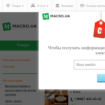
Товары
Услуги
Компании
Платные пакет
Товары
Услуги
Чтобы получать информацию
элек
Компании - Спальни
Текущая категория
Спальни
Все категории
Меблиотека - комфор
Комплектующие и
аксессуары для лодок,
г. Киев
катеров
+38067 445-45-41
Авто-, мото-,