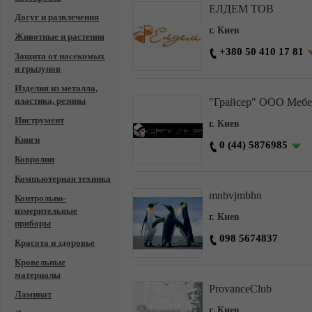
ЕЛДЕМ ТОВ
Досуг и развлечения
г. Киев
Животные и растения
+380 50 410 17 81
Защита от насекомых
и грызунов
Изделия из металла,
пластика, резины
"Грайсер" ООО Мебе
Инструмент
г. Киев
Книги
0 (44) 5876985
Ковролин
Компьютерная техника
mnbvjmbhn
Контрольно-
измерительные
г. Киев
приборы
098 5674837
Красота и здоровье
Кровельные
материалы
ProvanceClub
Ламинат
г. Киев