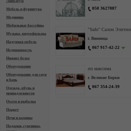
Линолеум
050 3627887
Мебель и фурнитура
Медицина
Мобильные бассейны
"Safo" Салон Элитно
Музыка, видеофильмы
г. Винница
Надувная мебель
067 917-42-22
Недвижимость
Нижнее белье
Оборудование
пп максима
Оборудование для саун
г. Великие Борки
и бань
067 354-24-39
Одежда, обувь и
принадлежности
Охота и рыбалка
Паркет
Печи и камины
Подарки, сувениры,