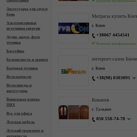
спецтехника
Компания верифицирована
Аксессуары для саун и
бань
Матрасы купить Кие
Альтернативные
г. Киев
источники енергии
+38067 4454541
Аудио, видео, фото
техника
Компания верифицирована
Бассейны
интернет-салон Биом
Безопасность и защита
Бытовая техника
г. Киев
Велозапчасти
+38(98) 0303091
Велосипеды и
аксессуары
Виниловая плитка
Кованев
ПВХ
г. Тальное
Все для офиса
050 558-74-78
Детская мебель
Детский транспорт и
автокресла