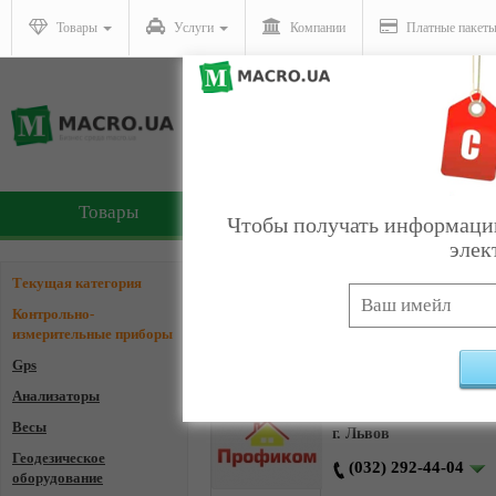
Товары
Услуги
Компании
Платные пакет
Товары
Услуги
Чтобы получать информацию
элек
Компании - Контрольно
Текущая категория
Контрольно-
измерительные приборы
Gps
Анализаторы
Интернет магазин "
Весы
г. Львов
Геодезическое
(032) 292-44-04
оборудование