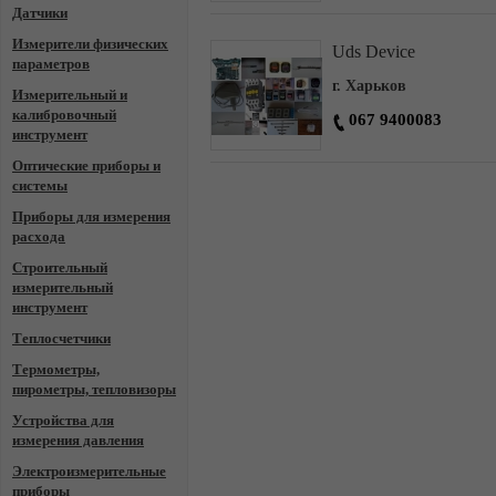
Датчики
Измерители физических
Uds Device
параметров
г. Харьков
Измерительный и
калибровочный
067 9400083
инструмент
Оптические приборы и
системы
Приборы для измерения
расхода
Строительный
измерительный
инструмент
Теплосчетчики
Термометры,
пирометры, тепловизоры
Устройства для
измерения давления
Электроизмерительные
приборы