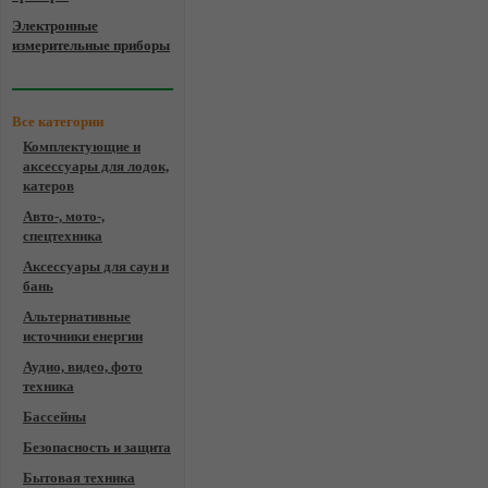
Электронные
измерительные приборы
Все категории
Комплектующие и
аксессуары для лодок,
катеров
Авто-, мото-,
спецтехника
Аксессуары для саун и
бань
Альтернативные
источники енергии
Аудио, видео, фото
техника
Бассейны
Безопасность и защита
Бытовая техника