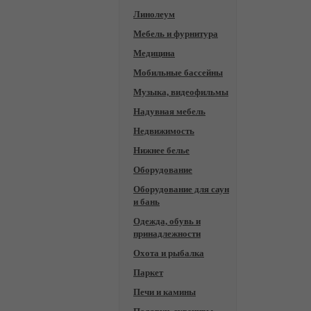
Линолеум
Мебель и фурнитура
Медицина
Мобильные бассейны
Музыка, видеофильмы
Надувная мебель
Недвижимость
Нижнее белье
Оборудование
Оборудование для саун
и бань
Одежда, обувь и
принадлежности
Охота и рыбалка
Паркет
Печи и камины