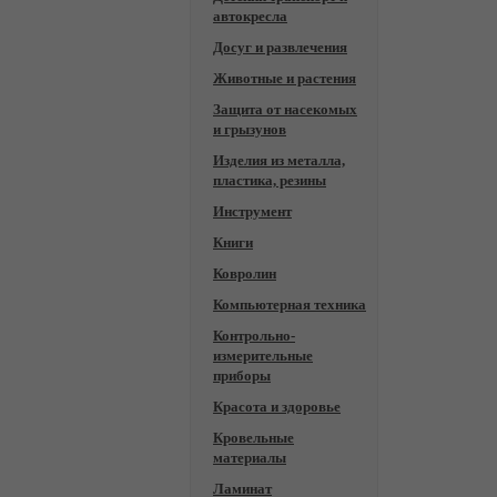
автокресла
Досуг и развлечения
Животные и растения
Защита от насекомых
и грызунов
Изделия из металла,
пластика, резины
Инструмент
Книги
Ковролин
Компьютерная техника
Контрольно-
измерительные
приборы
Красота и здоровье
Кровельные
материалы
Ламинат