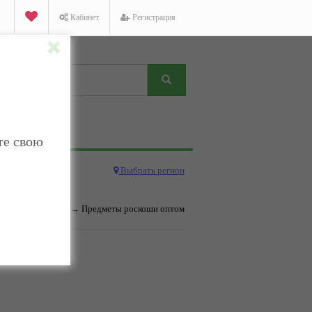
Кабинет
Регистрация
те свою
Выбрать регион
усства и роскоши
→ Предметы роскоши оптом
дено.