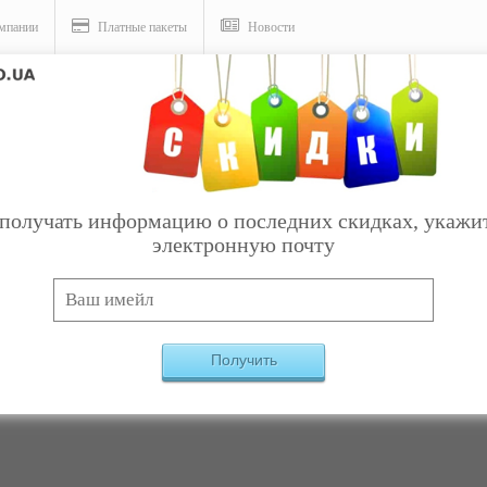
мпании
Платные пакеты
Новости
слуги
получать информацию о последних скидках, укажи
электронную почту
и - Предметы роскоши оптом
Категория:
Товары
→
Предметы иск
Получить
Компаний, удовлетворяющих критериям, не най