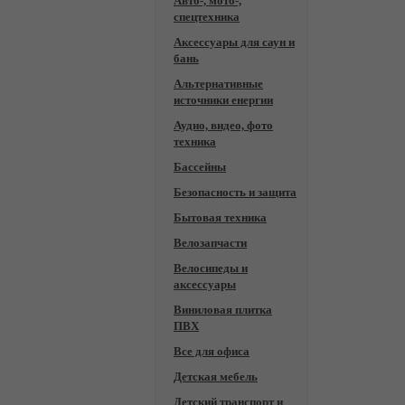
Авто-, мото-,
спецтехника
Аксессуары для саун и
бань
Альтернативные
источники енергии
Аудио, видео, фото
техника
Бассейны
Безопасность и защита
Бытовая техника
Велозапчасти
Велосипеды и
аксессуары
Виниловая плитка
ПВХ
Все для офиса
Детская мебель
Детский транспорт и