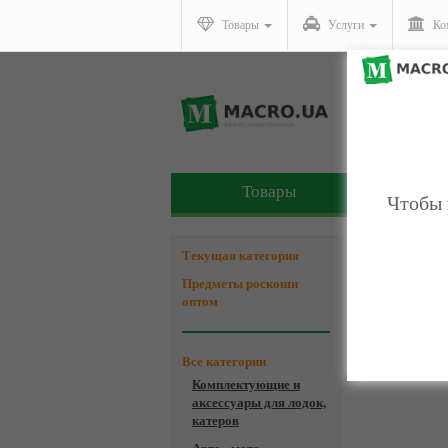
Товары
Услуги
Ко
Товары
У
Чтобы 
Компани
Текущая категория
Предметы роскоши
оптом
Все категории
Комплектующие и
аксессуары для лодок,
катеров