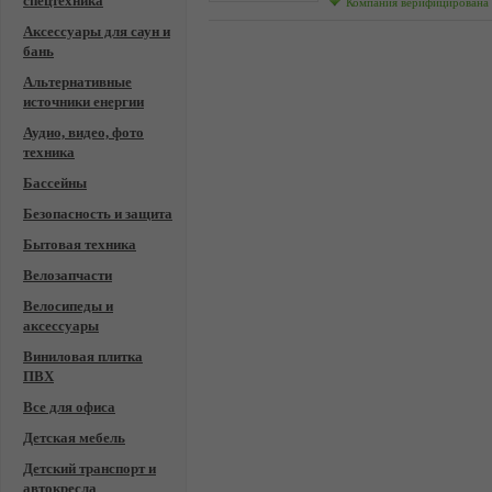
спецтехника
Компания верифицирована
Аксессуары для саун и
бань
Альтернативные
источники енергии
Аудио, видео, фото
техника
Бассейны
Безопасность и защита
Бытовая техника
Велозапчасти
Велосипеды и
аксессуары
Виниловая плитка
ПВХ
Все для офиса
Детская мебель
Детский транспорт и
автокресла