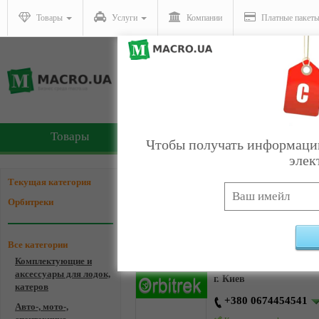
Товары
Услуги
Компании
Платные пакет
Товары
Услуги
Чтобы получать информацию
элек
Компании - Орбитреки
Текущая категория
Орбитреки
Все категории
Орбитрек
Комплектующие и
аксессуары для лодок,
г. Киев
катеров
+380 0674454541
Авто-, мото-,