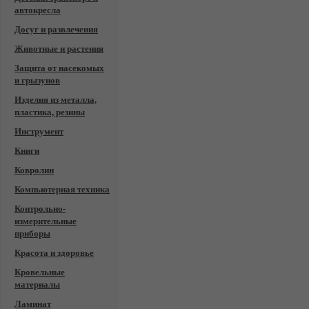
автокресла
Досуг и развлечения
Животные и растения
Защита от насекомых
и грызунов
Изделия из металла,
пластика, резины
Инструмент
Книги
Ковролин
Компьютерная техника
Контрольно-
измерительные
приборы
Красота и здоровье
Кровельные
материалы
Ламинат