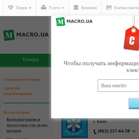
Товары
Услуги
Компании
Платные пакет
Товары
Услуги
Чтобы получать информацию
элек
Компании - Средства и
Текущая категория
Средства
иммобилизации
ПП МЕДИКА
Все категории
Комплектующие и
г. Киев
аксессуары для лодок,
катеров
(063) 237-64-50