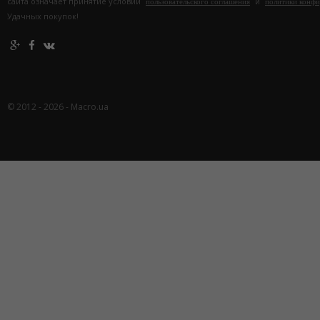
сайта означает принятие условий
и
пользовательского соглашения
политики конф
Удачных покупок!
© 2012 - 2026 - Macro.ua