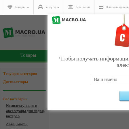
Товары
Услуги
Компании
Платные пакет
Товары
Услуги
Чтобы получать информацию
элек
Компании - Дистиллято
Текущая категория
Дистилляторы
Все категории
Комплектующие и
Ком
аксессуары для лодок,
катеров
Авто-, мото-,