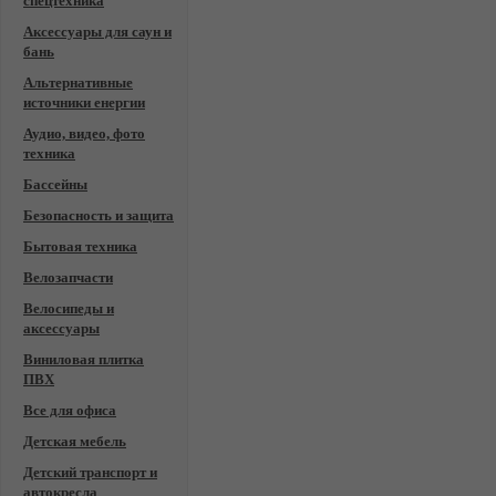
спецтехника
Аксессуары для саун и
бань
Альтернативные
источники енергии
Аудио, видео, фото
техника
Бассейны
Безопасность и защита
Бытовая техника
Велозапчасти
Велосипеды и
аксессуары
Виниловая плитка
ПВХ
Все для офиса
Детская мебель
Детский транспорт и
автокресла