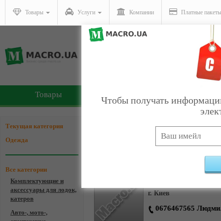
Товары
Услуги
Компании
Платные пакет
Товары
Услуги
Чтобы получать информацию
элек
Компании - Одежда
Текущая категория
Одежда
Все категории
магазин "Дві киці"
Комплектующие и
аксессуары для лодок,
г. Киев
катеров
0676467565 Людми
Авто-, мото-,