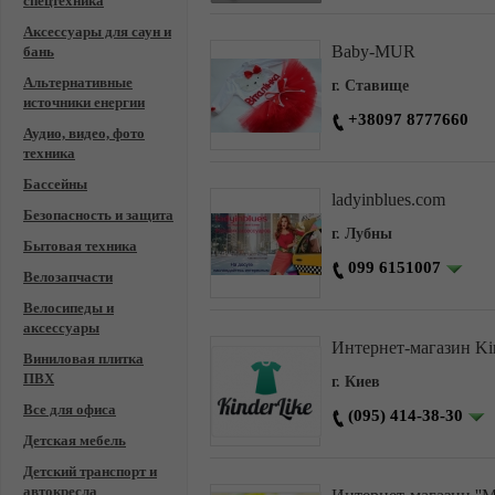
спецтехника
Аксессуары для саун и
Baby-MUR
бань
Альтернативные
г. Ставище
источники енергии
+38097 8777660
Аудио, видео, фото
техника
Бассейны
ladyinblues.com
Безопасность и защита
г. Лубны
Бытовая техника
099 6151007
Велозапчасти
Велосипеды и
аксессуары
Интернет-магазин Ki
Виниловая плитка
ПВХ
г. Киев
Все для офиса
(095) 414-38-30
Детская мебель
Детский транспорт и
автокресла