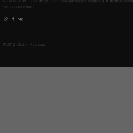
сайта означает принятие условий
и
пользовательского соглашения
политики конф
Удачных покупок!
© 2012 - 2026 - Macro.ua