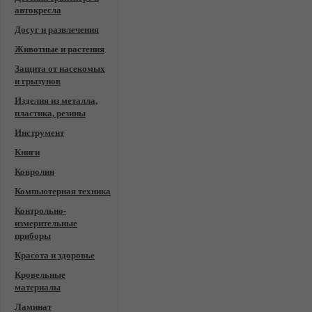
автокресла
Досуг и развлечения
Животные и растения
Защита от насекомых
и грызунов
Изделия из металла,
пластика, резины
Инструмент
Книги
Ковролин
Компьютерная техника
Контрольно-
измерительные
приборы
Красота и здоровье
Кровельные
материалы
Ламинат