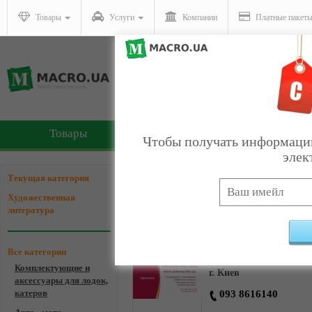
Товары
Услуги
Компании
Платные пакет
Товары
Услуги
Чтобы получать информацию
элек
Компании - Художествен
Текущая категория
Художественная
литература
Аризона - книги для 
Все категории
Комплектующие и
г. Киев
аксессуары для лодок,
катеров
093 8616140