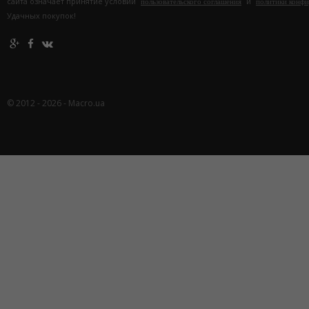
сайта означает принятие условий
и
пользовательского соглашения
политики конф
Удачных покупок!
© 2012 - 2026 - Macro.ua