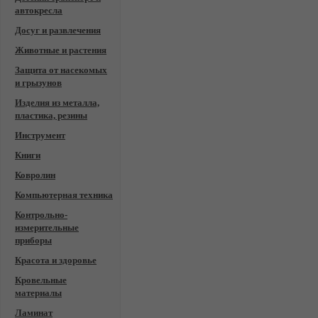
автокресла
Досуг и развлечения
Животные и растения
Защита от насекомых
и грызунов
Изделия из металла,
пластика, резины
Инструмент
Книги
Ковролин
Компьютерная техника
Контрольно-
измерительные
приборы
Красота и здоровье
Кровельные
материалы
Ламинат