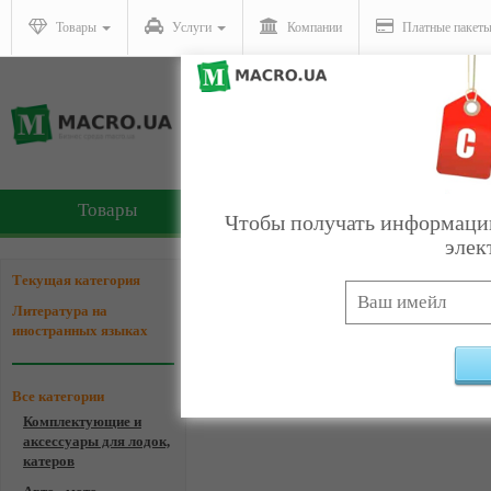
Товары
Услуги
Компании
Платные пакет
Товары
Услуги
Чтобы получать информацию
элек
Компании - Литература 
Текущая категория
Литература на
иностранных языках
Все категории
Ком
Комплектующие и
аксессуары для лодок,
катеров