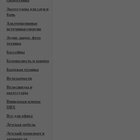
спецтехника
Аксессуары для саун и
бань
Альтернативные
источники енергии
Аудио, видео, фото
техника
Бассейны
Безопасность и защита
Бытовая техника
Велозапчасти
Велосипеды и
аксессуары
Виниловая плитка
ПВХ
Все для офиса
Детская мебель
Детский транспорт и
автокресла