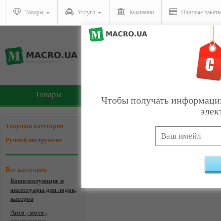
Товары
Услуги
Компании
Платные пакет
Товары
Услуги
Чтобы получать информацию
элек
Компании - Ручной инст
Текущая категория
Ручной инструмент
Все категории
Комплектующие и
Ком
аксессуары для лодок,
катеров
Авто-, мото-,