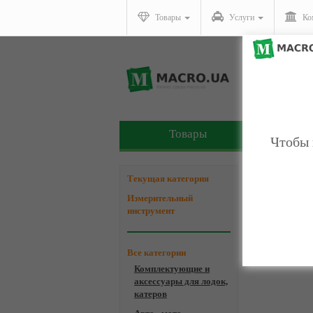
Товары
Услуги
Ко
Товары
У
Чтобы 
Компани
Текущая категория
Измерительный
инструмент
Все категории
Комплектующие и
аксессуары для лодок,
катеров