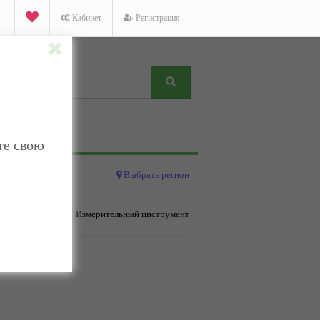
Кабинет
Регистрация
те свою
Выбрать регион
ьство и ремонт
→ Измерительный инструмент
дено.