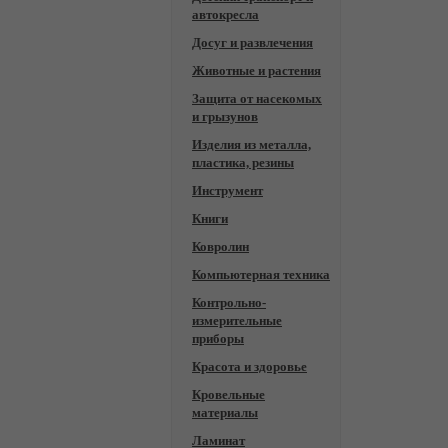
автокресла
Досуг и развлечения
Животные и растения
Защита от насекомых
и грызунов
Изделия из металла,
пластика, резины
Инструмент
Книги
Ковролин
Компьютерная техника
Контрольно-
измерительные
приборы
Красота и здоровье
Кровельные
материалы
Ламинат