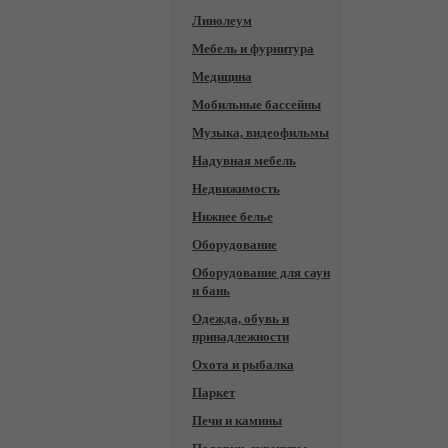
Линолеум
Мебель и фурнитура
Медицина
Мобильные бассейны
Музыка, видеофильмы
Надувная мебель
Недвижимость
Нижнее белье
Оборудование
Оборудование для саун
и бань
Одежда, обувь и
принадлежности
Охота и рыбалка
Паркет
Печи и камины