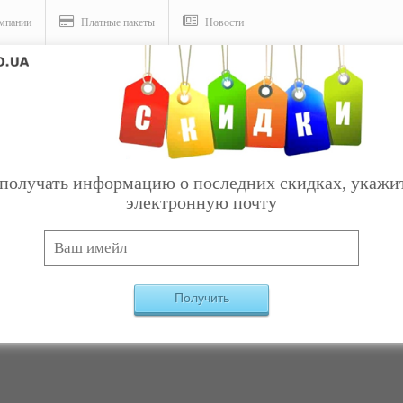
мпании
Платные пакеты
Новости
слуги
получать информацию о последних скидках, укажи
электронную почту
и - Измерительный инструмент
Категория:
Товары
→
Строител
Получить
Компаний, удовлетворяющих критериям, не най