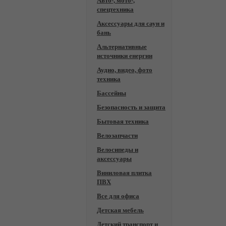
Авто-, мото-,
спецтехника
Аксессуары для саун и
бань
Альтернативные
источники енергии
Аудио, видео, фото
техника
Бассейны
Безопасность и защита
Бытовая техника
Велозапчасти
Велосипеды и
аксессуары
Виниловая плитка
ПВХ
Все для офиса
Детская мебель
Детский транспорт и