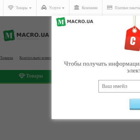
Товары
Услуги
Компании
Платные пакет
Товары
Контрольно-измерительные приборы
Gps
Чтобы получать информацию
элек
Товары
Услуги
Gps
Найдено:
0