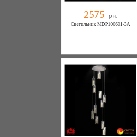
2575
грн.
Светильник MDP100601-3A
Меблиотека - комфортная жизнь!
(Киев)
330 отзыв(а)
, 99% положительных
Компания верифицирована
+38067 445-45-41