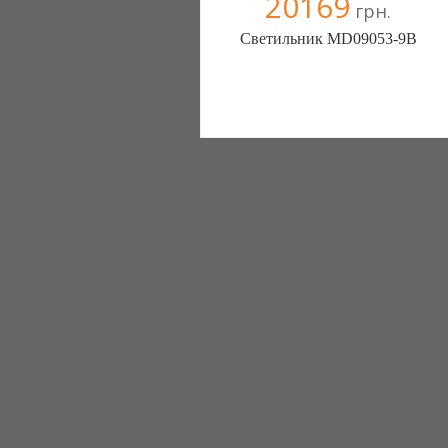
20169
грн.
Светильник MD09053-9B
Меблиотека - комфортная жизнь!
(Киев)
330 отзыв(а)
, 99% положительных
Компания верифицирована
+38067 445-45-41