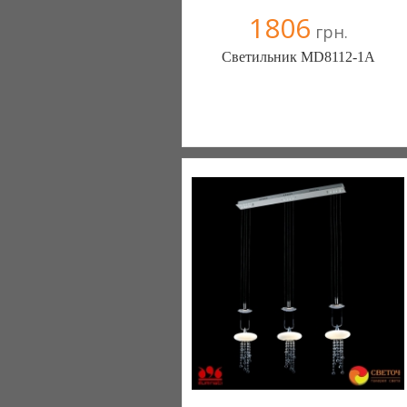
1806
грн.
Светильник MD8112-1A
Меблиотека - комфортная жизнь!
(Киев)
330 отзыв(а)
, 99% положительных
Компания верифицирована
+38067 445-45-41