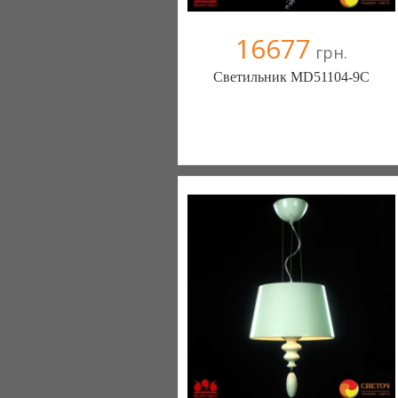
16677
грн.
Светильник MD51104-9C
Меблиотека - комфортная жизнь!
(Киев)
330 отзыв(а)
, 99% положительных
Компания верифицирована
+38067 445-45-41