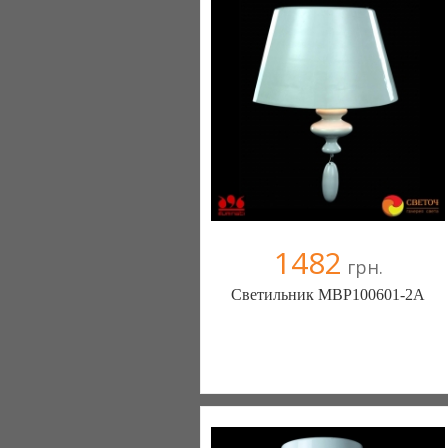
+38067 445-45-41
1482
грн.
Светильник MBP100601-2A
Меблиотека - комфортная жизнь!
(Киев)
330 отзыв(а)
, 99% положительных
Компания верифицирована