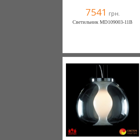
7541
грн.
Светильник MD109003-11B
Меблиотека - комфортная жизнь!
(Киев)
330 отзыв(а)
, 99% положительных
Компания верифицирована
+38067 445-45-41