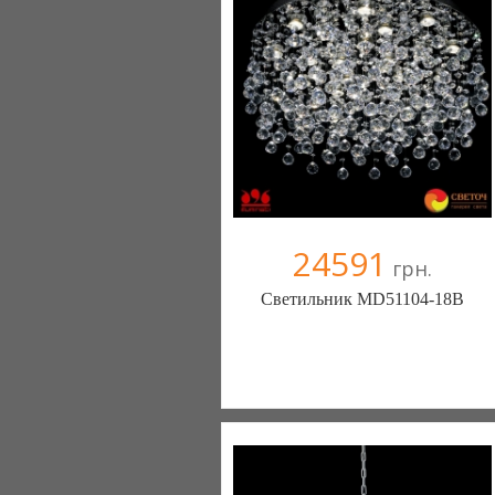
24591
грн.
Светильник MD51104-18B
Меблиотека - комфортная жизнь!
(Киев)
330 отзыв(а)
, 99% положительных
Компания верифицирована
+38067 445-45-41