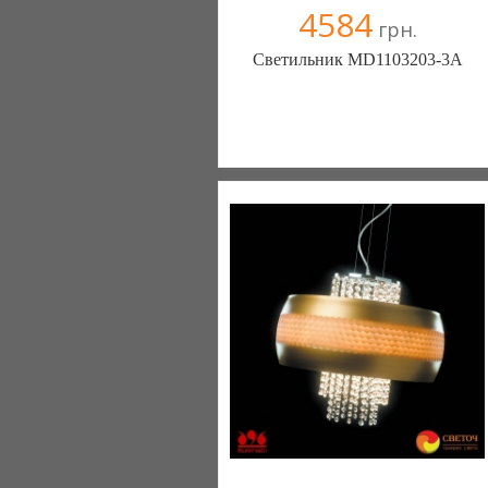
4584
грн.
Светильник MD1103203-3A
Меблиотека - комфортная жизнь!
(Киев)
330 отзыв(а)
, 99% положительных
Компания верифицирована
+38067 445-45-41