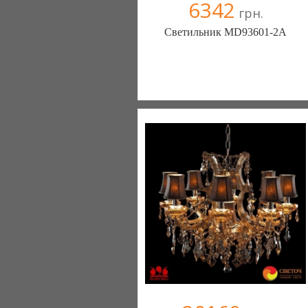
6342
грн.
Светильник MD93601-2A
Меблиотека - комфортная жизнь!
(Киев)
330 отзыв(а)
, 99% положительных
Компания верифицирована
+38067 445-45-41