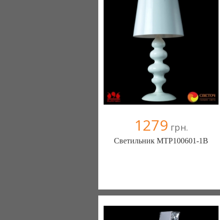
+38067 445-45-41
1279
грн.
Светильник MTP100601-1B
Меблиотека - комфортная жизнь!
(Киев)
330 отзыв(а)
, 99% положительных
Компания верифицирована