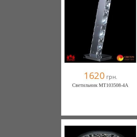
+38067 445-45-41
1620
грн.
Светильник MT103508-4A
Меблиотека - комфортная жизнь!
(Киев)
330 отзыв(а)
, 99% положительных
Компания верифицирована
+38067 445-45-41