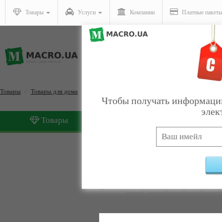
Товары
Услуги
Компании
Платные пакет
Товары
Товары для дома
Светильники
Чтобы получать информацию
элек
Товары
Услуги
Светильники
Найдено:
202
Страницы:
1
2
3
4
5
6