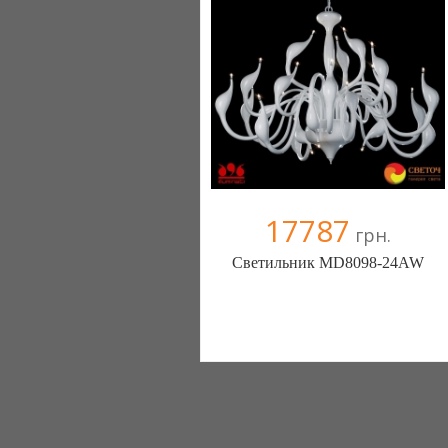
17787
грн.
Светильник MD8098-24AW
Меблиотека - комфортная жизнь!
(Киев)
330 отзыв(а)
, 99% положительных
Компания верифицирована
+38067 445-45-41