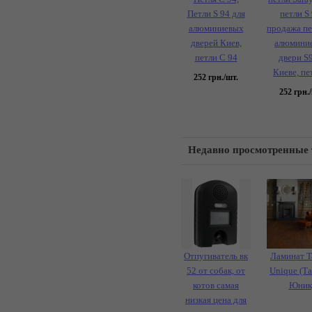
Петли S 94 для
петли S 
алюминиевых
продажа пе
дверей Киев,
алюмини
петли С 94
двери S9
Киеве, пе
252
грн./шт.
252
грн./
Недавно просмотренные
Отпугиватель вк
Ламинат Ta
52 от собак, от
Unique (Т
котов самая
Юник
низкая цена для