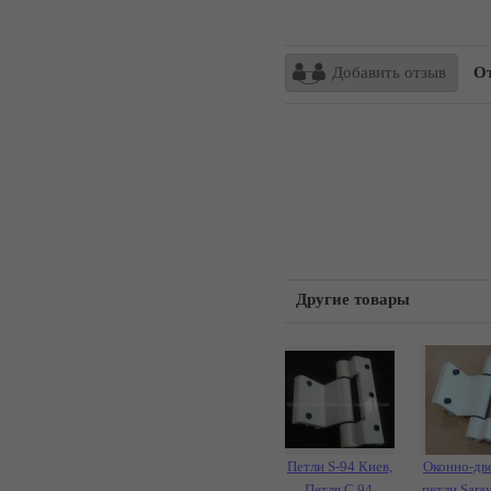
Добавить отзыв
От
Другие товары
Петли S-94 Киев,
Оконно-дв
Петля С 94,
петли Saray