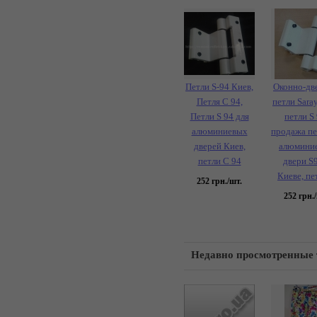
Петли S-94 Киев,
Оконно-дв
Петля С 94,
петли Saray
Петли S 94 для
петли S 
алюминиевых
продажа пе
дверей Киев,
алюмини
петли С 94
двери S9
Киеве, пе
252
грн./шт.
252
грн./
Недавно просмотренные