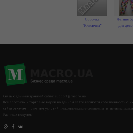
Сорочка
Летние б
"Класична"
для дев
Связь с администрацией сайта: support@macro.ua.
Все логотипы и торговые марки на данном сайте являются собственностью и
сайта означает принятие условий
и
пользовательского соглашения
политики конф
Удачных покупок!