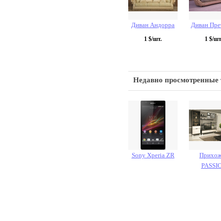
Диван Андорра
Диван Пре
1
$/шт.
1
$/шт
Недавно просмотренные
Sony Xperia ZR
Прихож
PASSI