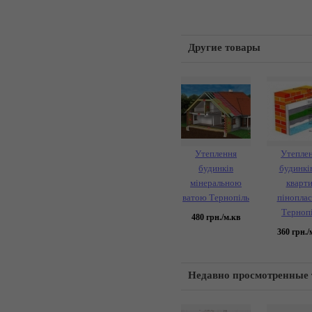
Другие товары
Утеплення
Утепле
будинків
будинків
мінеральною
кварт
ватою Тернопіль
пінопла
Терноп
480
грн./м.кв
360
грн./
Недавно просмотренные