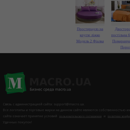
Простирадло на
Двостор
кругле ліжко
постільна б
Модель 2 Фіалка
Помаранче
Поро
Связь с администрацией сайта: support@macro.ua.
Все логотипы и торговые марки на данном сайте являются собственностью и
сайта означает принятие условий
и
пользовательского соглашения
политики конф
Удачных покупок!