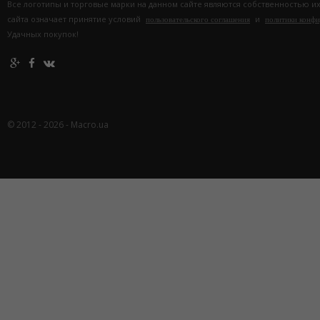
Все логотипы и торговые марки на данном сайте являются собственностью и
сайта означает принятие условий
и
пользовательского соглашения
политики конф
Удачных покупок!
© 2012 - 2026 - Macro.ua