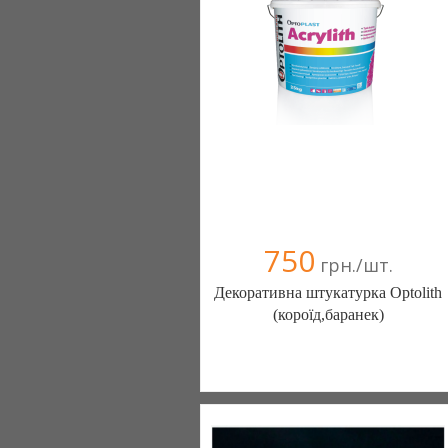
750
грн./шт.
Декоративна штукатурка Optolith
(короїд,баранек)
snizhok (Тернополь)
068 0313690