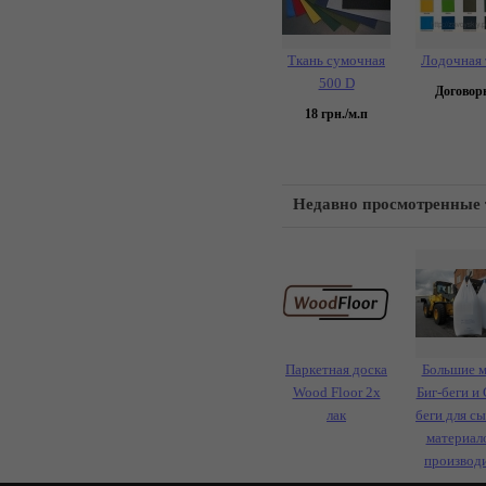
Ткань сумочная
Лодочная 
500 D
Договор
18
грн./м.п
Недавно просмотренные
Паркетная доска
Большие 
Wood Floor 2х
Биг-беги и 
лак
беги для с
материал
производ