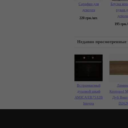
Сарафан для
Блузка ко
девочек
рукав д
девоч
220
грн./шт.
195
грн./
Недавно просмотренные
Встраиваемый
Ламин
духовой шкаф
Kronopol M
AMICA EB7532B
Дуб Викт
Integra
D262