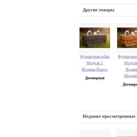
Другие товары
Фуршетная юбка
Фуршетная
Модель 1
Модель
Воланы Порох
Волан
Медов
Договорная
Договор
Недавно просмотренные