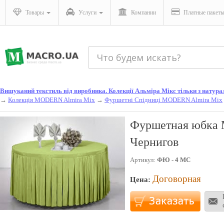
Товары
Услуги
Компании
Платные пакет
Вишуканий текстиль від виробника. Колекції Альміра Мікс тільки з натураль
→
Колекція MODERN Almira Mix
→
Фуршетні Спідниці MODERN Almira Mix
Фуршетная юбка 
Чернигов
Артикул:
ФЮ - 4 МС
Договорная
Цена: