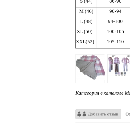
S (44)
86-90
M (46)
90-94
L (48)
94-100
XL (50)
100-105
XXL(52)
105-110
Категория в каталоге Ma
Добавить отзыв
От