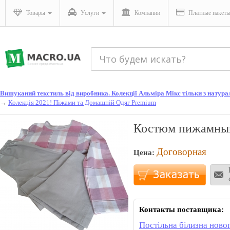
Товары
Услуги
Компании
Платные пакет
Вишуканий текстиль від виробника. Колекції Альміра Мікс тільки з натураль
→
Колекція 2021! Піжами та Домашній Одяг Premium
Костюм пижамный
Договорная
Цена:
Контакты поставщика:
Постільна білизна новог