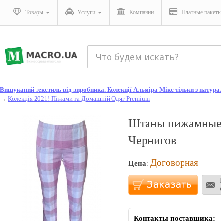
Товары
Услуги
Компании
Платные пакет
Вишуканий текстиль від виробника. Колекції Альміра Мікс тільки з натураль
→
Колекція 2021! Піжами та Домашній Одяг Premium
Штаны пижамные
Чернигов
Договорная
Цена:
Контакты поставщика: