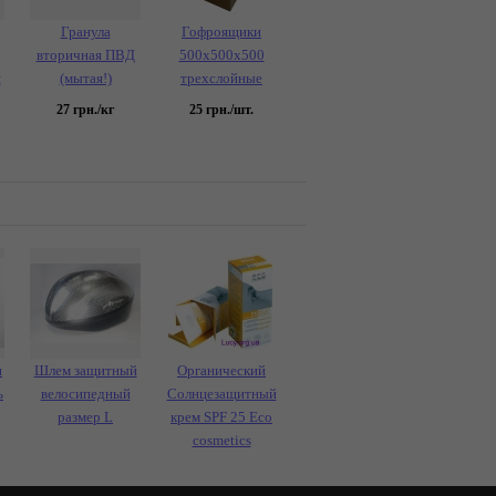
Гранула
Гофроящики
вторичная ПВД
500x500x500
я
(мытая!)
трехслойные
27
грн./кг
25
грн./шт.
и
Шлем защитный
Органический
ь
велосипедный
Солнцезащитный
размер L
крем SPF 25 Eco
cosmetics