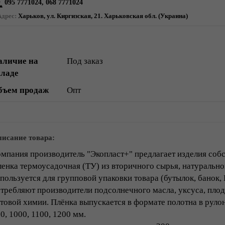
095 7771024, 068 7771024
Адрес:
Харьков, ул. Киргизская, 21. Харьковская обл. (Украина)
аличие на
Под заказ
кладе
бъем продаж
Опт
исание товара:
мпания производитель "Экоплаcт+" предлагает изделия собс
енка термоусадочная (ТУ) из вторичного сырья, натурально
пользуется для групповой упаковки товара (бутылок, банок,
требляют производители подсолнечного масла, уксуса, пло
товой химии. Плёнка выпускается в формате полотна в рулон
0, 1000, 1100, 1200 мм.