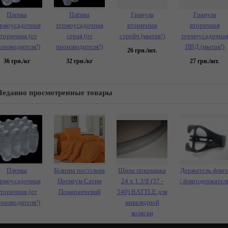
Пленка
Плёнка
Гранула
Гранула
рмоусадочная
термоусадочная
вторичная
вторичная
торичная (от
серая (от
стрейч (мытая!)
термоусадочна
оизводителя!)
производителя!)
ПВД (мытая!)
26
грн./шт.
36
грн./кг
32
грн./кг
27
грн./шт.
Недавно просмотренные товары
Пленка
Білизна постільна
Шина покрышка
Держатель фляг
рмоусадочная
Преміум Сатин
24 х 1 3/8 (37 -
/ флягодержател
торичная (от
Помаранчевий
540) BATTLE для
оизводителя!)
инвалидной
коляски