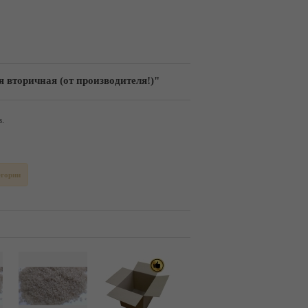
 вторичная (от производителя!)"
.
егории