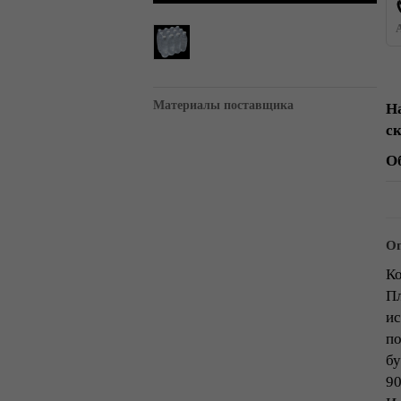
Материалы поставщика
Н
с
О
Оп
Ко
Пл
ис
по
бу
90