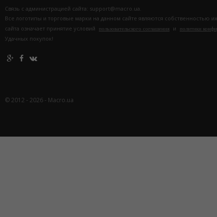
Связь с администрацией сайта: support@macro.ua.
Все логотипы и торговые марки на данном сайте являются собственностью и
сайта означает принятие условий
и
пользовательского соглашения
политики конф
Удачных покупок!
© 2012 - 2026 - Macro.ua