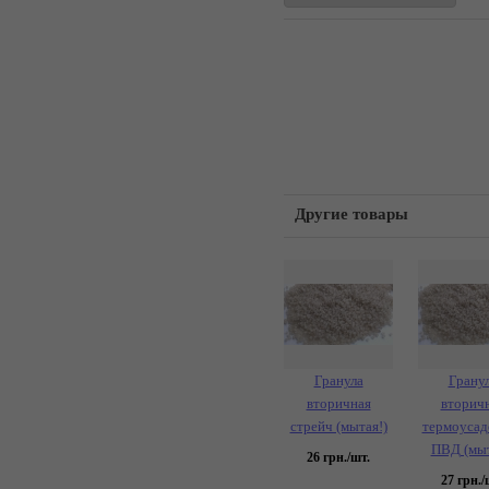
Другие товары
Гранула
Грану
вторичная
вторич
стрейч (мытая!)
термоусад
ПВД (мыт
26
грн./шт.
27
грн./