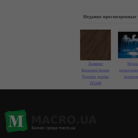
Недавно просмотренные
Ламинат
Мешк
Kronopol Aroma
полиэтиле
Розовое дерево
первич
D3348