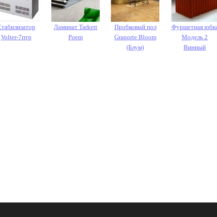
Стабилизатор
Ламинат Tarkett
Пробковый пол
Фуршетная юбк
Volter-7птр
Poem
Granorte Bloom
Модель 2
(Блум)
Винный