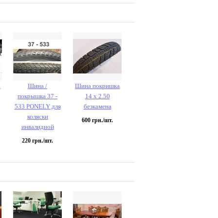
а
Шина /
Шина покришка
покрышка 37 -
14 х 2.50
533 PONELY для
безкамена
коляски
600
грн./шт.
инвалидной
220
грн./шт.