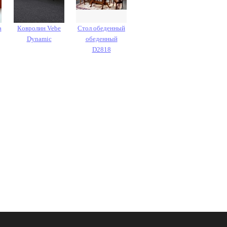
а
Кoврoлин Vebe
Стол обеденный
Dynamic
обеденный
D2818