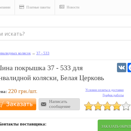
мпании
Платные пакеты
Новости
инвалидных колясок
→
37 - 533
V
ина покрышка 37 - 533 для
нвалидной коляски, Белая Церковь
220
грн./шт.
Условия оплаты и доставки
ена:
График работы
Написать
сообщение
Контакты поставщика:
ЗАКАЗАТЬ ОБРА