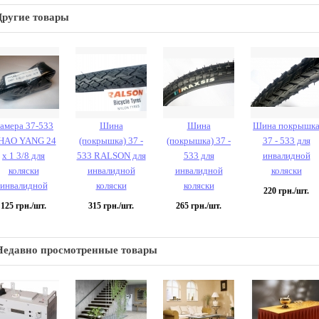
Другие товары
амера 37-533
Шина
Шина
Шина покрышк
HAO YANG 24
(покрышка) 37 -
(покрышка) 37 -
37 - 533 для
х 1 3/8 для
533 RALSON для
533 для
инвалидной
коляски
инвалидной
инвалидной
коляски
инвалидной
коляски
коляски
220
грн./шт.
125
грн./шт.
315
грн./шт.
265
грн./шт.
Недавно просмотренные товары