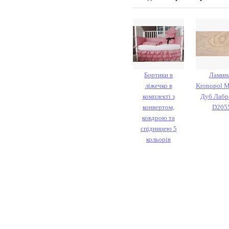
Бортики в
Ламин
ліжечко в
Kronopol M
комплекті з
Дуб Лабр
конвертом,
D205
ковдрою та
спідницею 5
кольорів