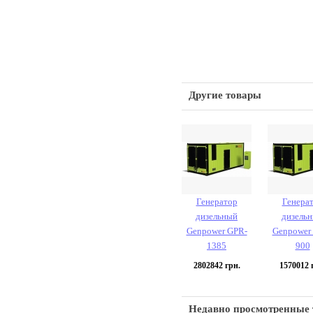
Другие товары
Генератор
Генера
дизельный
дизель
Genpower GPR-
Genpower
1385
900
2802842
грн.
1570012
г
Недавно просмотренные