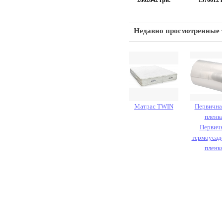
2802842
грн.
1570012
г
Недавно просмотренные
Матрас TWIN
Первична
пленка
Первич
термоусад
пленка