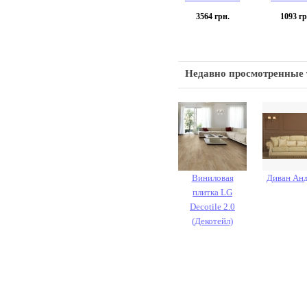
3564
грн.
1093
гр
Недавно просмотренные
Виниловая
Диван Ан
плитка LG
Decotile 2.0
(Декотейл)