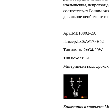
итальянским, непревзойд
соответствует Вашим ожи
довольное необычные и 
Арт.:MB10802-2A
Размер:L30xW17xH52
Тип лампы:2xG4/20W
Тип цоколя:G4
Материал:металл, хром/х
Категория в каталоге Ma