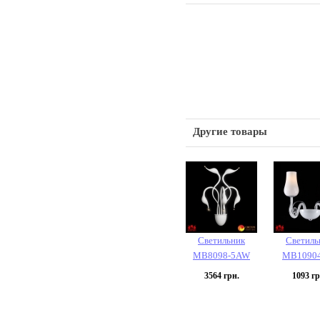
Другие товары
Светильник
Светиль
MB8098-5AW
MB1090
3564
грн.
1093
гр