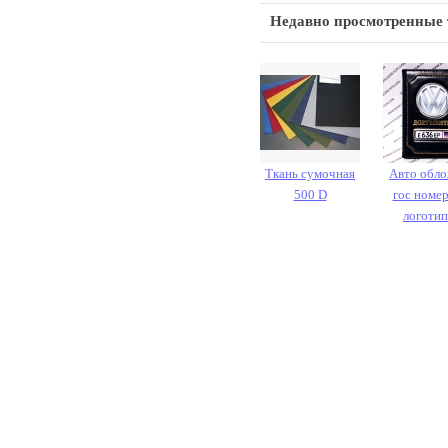
Недавно просмотренные
Ткань сумочная
Авто обло
500 D
гос номе
логоти